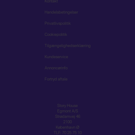
Kontakt
Handelsbetingelser
Privatlivspolitik
Cookiepolitik
Tilgængelighedserklæring
Kundeservice
Annoncørinfo
Fortryd aftale
Story House
Egmont A/S
Strødamvej 46
2100
København Ø
TLF: 70 25 75 10