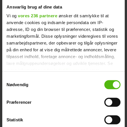
Ansvarlig brug af dine data
Selvom de to kvinder efter eget udsagn
Vi og
vores 236 partnere
ønsker dit samtykke til at
ikke bare har et platonisk venskab, så har
anvende cookies og indsamle persondata om IP-
de ikke ønsket at uddybe, hvad det helt
adresse, ID og din browser til præferencer, statistik og
præcist indebærer.
marketingformål. Disse oplysninger videregives til vores
samarbejdspartnere, der opbevarer og tilgår oplysninger
Annonce
på din enhed for at vise dig målrettede annoncer, levere
tilpasset indhold, foretage annonce- og indholdsmåling,
lave målgruppeundersøgelser og udvikle tjenester. Se
mere information under
indstillinger
og i vores
persondatapolitik. Du kan altid trække dit samtykke
Samtykkevalg
tilbage eller ændre indstillinger fra vores
Nødvendig
"Cookiedeklaration", eller ved at trykke på "Privacy
trigger" ikonet.
Præferencer
'Paradise Hotel'-Lucas
Læs også:
Dine valg anvendes på hele websitet.
afslører: Det skete der under lagnerne
Statistik
Vi ønsker dit samtykke til at indsamle og bruge data for