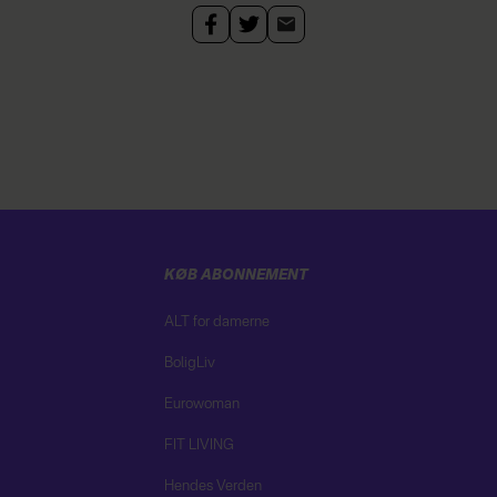
KØB ABONNEMENT
ALT for damerne
BoligLiv
Eurowoman
FIT LIVING
Hendes Verden