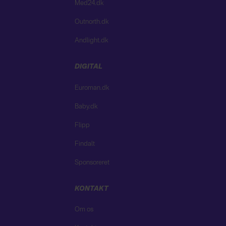
Med24.dk
Outnorth.dk
Andlight.dk
DIGITAL
Euroman.dk
Baby.dk
Flipp
Findalt
Sponsoreret
KONTAKT
Om os