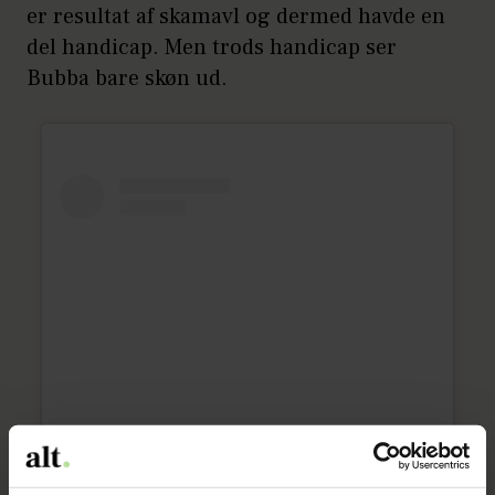
er resultat af skamavl og dermed havde en
del handicap. Men trods handicap ser
Bubba bare skøn ud.
Vis dette opslag på Instagram