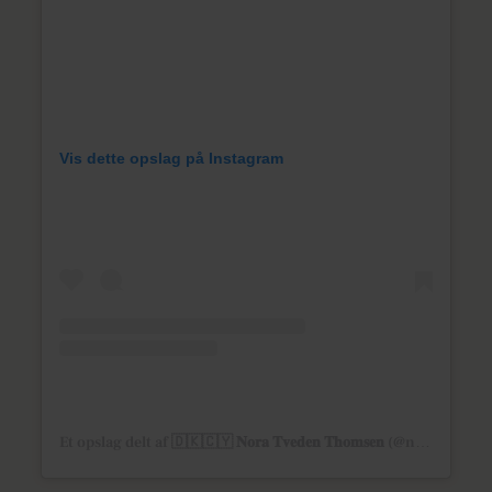
Vis dette opslag på Instagram
Et opslag delt af 🇩🇰🇨🇾 𝐍𝐨𝐫𝐚 𝐓𝐯𝐞𝐝𝐞𝐧 𝐓𝐡𝐨𝐦𝐬𝐞𝐧 (@noratvedenthomsen)