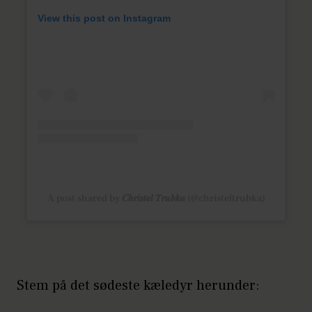
View this post on Instagram
A post shared by 𝑪𝒉𝒓𝒊𝒔𝒕𝒆𝒍 𝑻𝒓𝒖𝒃𝒌𝒂 (@christeltrubka)
Stem på det sødeste kæledyr herunder: