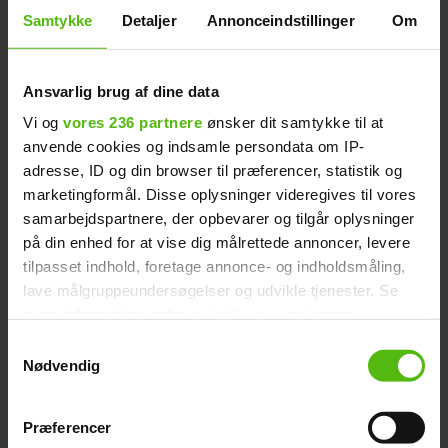
Samtykke
Detaljer
Annonceindstillinger
Om
Ansvarlig brug af dine data
Vi og
vores 236 partnere
ønsker dit samtykke til at
anvende cookies og indsamle persondata om IP-
adresse, ID og din browser til præferencer, statistik og
marketingformål. Disse oplysninger videregives til vores
Et opslag delt af Linse Kessler (@linsekesslerofficiel)
samarbejdspartnere, der opbevarer og tilgår oplysninger
på din enhed for at vise dig målrettede annoncer, levere
tilpasset indhold, foretage annonce- og indholdsmåling,
lave målgruppeundersøgelser og udvikle tjenester. Se
mere information under
indstillinger
og i vores
Linse afslører: Dropper
Læs også:
persondatapolitik. Du kan altid trække dit samtykke
Samtykkevalg
familien i julen
tilbage eller ændre indstillinger fra vores
Nødvendig
"Cookiedeklaration", eller ved at trykke på "Privacy
Annonce
trigger" ikonet.
Præferencer