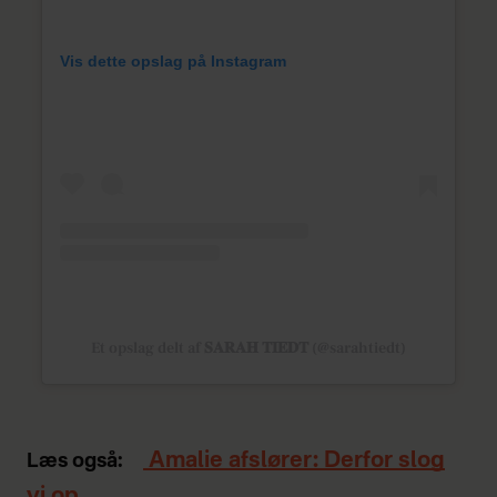
Vis dette opslag på Instagram
Et opslag delt af 𝐒𝐀𝐑𝐀𝐇 𝐓𝐈𝐄𝐃𝐓 (@sarahtiedt)
Amalie afslører: Derfor slog
Læs også: