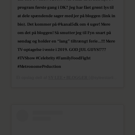
program første gang i DK? Jeg har fået grønt lys til
at dele spændende sager med jer på bloggen (link in
bio). Det kommer på @kanal5dk om 4 uger! Mere
om det på bloggen! Så smutter jeg til Fyn snart på
søndag og holder en “lang” tiltrængt ferie...!!! Mere
TV-optagelse i vente i 2019. GOD JUL GUYS!???
#TVShow #Celebrity #FamilyFoodFight
#MetronomePrduction
Et opslag delt af
S͟Y͟ L͟E͟E͟ • B͟L͟O͟G͟G͟E͟R͟
(@syleestarlight) den
22