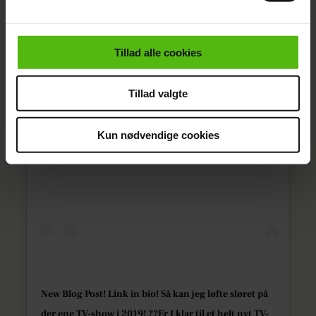
Vi anvender egne cookies og cookies fra tredjeparter til
at at optimere dit besøg på vores hjemmeside. Vi
indsamler data om IP, ID og din browser for at sikre
Tillad alle cookies
funktionalitet, generere statistik og huske dine
præferencer samt til brug for markedsføring, så vi kan
Tillad valgte
optimere vores reklametiltag på sociale medier og til at
vise dig funktioner i forbindelse med sociale medier.
Kun nødvendige cookies
Du kan til enhver tid trække dit samtykke tilbage via
Vis dette opslag på Instagram
linket i vores cookiepolitik. Du kan læse mere om vores
brug af cookies, samarbejdspartnere og behandling af
dine personoplysninger i forbindelse hermed i både
vores
privatlivspolitik
og
cookiepolitik
.
New Blog Post! Link in bio! Så kan jeg løfte sløret på
der ene TV-show i 2019! ??Er I klar til et helt nyt TV-