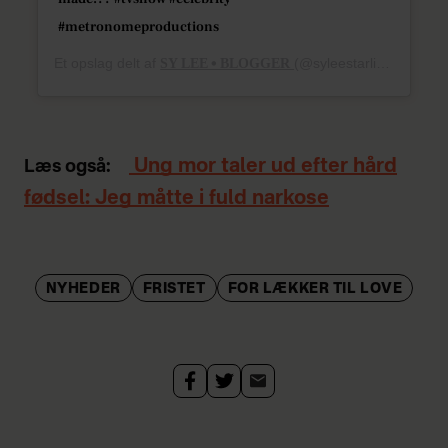
#metronomeproductions
Et opslag delt af
S͟Y͟ L͟E͟E͟ • B͟L͟O͟G͟G͟E͟R͟
(@syleestarlight) den
20
Ung mor taler ud efter hård
Læs også:
fødsel: Jeg måtte i fuld narkose
NYHEDER
FRISTET
FOR LÆKKER TIL LOVE