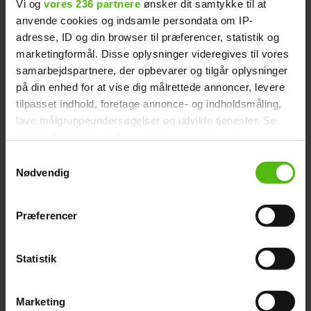
Vi og
vores 236 partnere
ønsker dit samtykke til at
anvende cookies og indsamle persondata om IP-
adresse, ID og din browser til præferencer, statistik og
marketingformål. Disse oplysninger videregives til vores
samarbejdspartnere, der opbevarer og tilgår oplysninger
New Blog Post! (Link in bio) TV-NEWS! Are you Guys
på din enhed for at vise dig målrettede annoncer, levere
ready?! Så kan jeg endelig løfte sløret for det ene TV-
tilpasset indhold, foretage annonce- og indholdsmåling,
program, som jeg medvirker i. Nikita Klæstrup og
lave målgruppeundersøgelser og udvikle tjenester. Se
jeg dyster om en stor pengepulje...! Jeg er spændt på
mere information under
indstillinger
og i vores
at se dette program præcist om 4 uger! GOD JUL &
persondatapolitik. Du kan altid trække dit samtykke
Samtykkevalg
tilbage eller ændre indstillinger fra vores
GODT NYTÅR, Guys! Xx Sy Lee #TVShow #Celebrity
Nødvendig
"Cookiedeklaration", eller ved at trykke på "Privacy
#FamilyFoodFight #MetronomePrduction
trigger" ikonet.
Præferencer
Et opslag delt af
S͟Y͟ L͟E͟E͟ • B͟L͟O͟G͟G͟E͟R͟
(@syleestarlight) den
22
Dine valg anvendes på hele websitet.
Statistik
Vi ønsker dit samtykke til at indsamle og bruge data for
at kunne levere og finansiere relevant journalistisk
Marketing
indhold til dig.