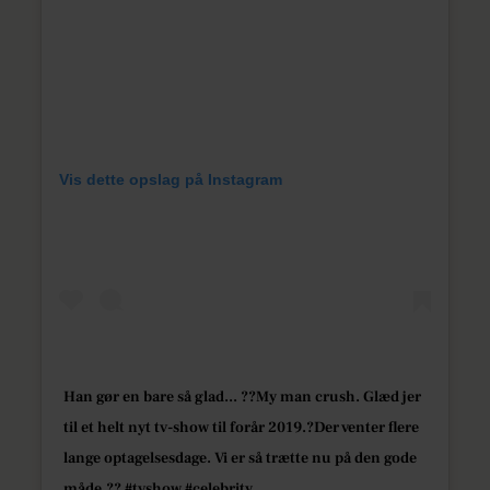
Vis dette opslag på Instagram
Han gør en bare så glad... ??My man crush. Glæd jer
til et helt nyt tv-show til forår 2019.?Der venter flere
lange optagelsesdage. Vi er så trætte nu på den gode
måde.?? #tvshow #celebrity