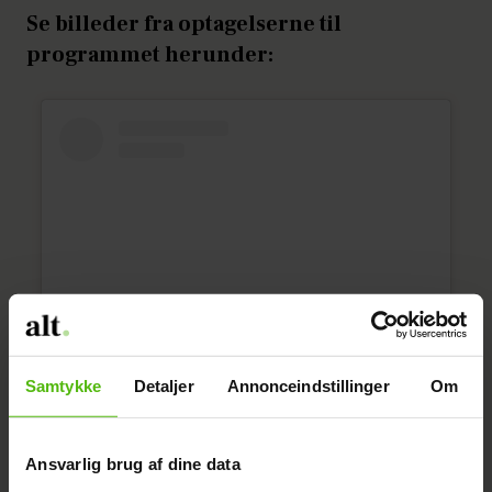
Se billeder fra optagelserne til
programmet herunder:
Samtykke
Detaljer
Annonceindstillinger
Om
Vis dette opslag på Instagram
Ansvarlig brug af dine data