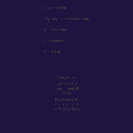
Cookiepolitik
Tilgængelighedserklæring
Kundeservice
Annoncørinfo
Fortryd aftale
Story House
Egmont A/S
Strødamvej 46
2100
København Ø
TLF: 70 25 75 10
CVR: 83131128