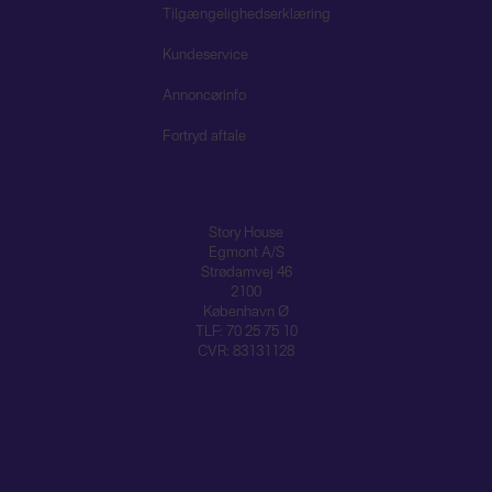
Tilgængelighedserklæring
Kundeservice
Annoncørinfo
Fortryd aftale
Story House
Egmont A/S
Strødamvej 46
2100
København Ø
TLF: 70 25 75 10
CVR: 83131128