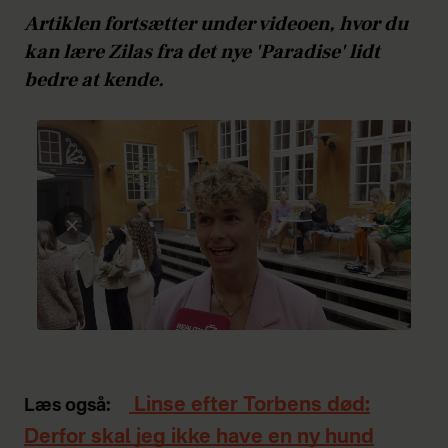
Artiklen fortsætter under videoen, hvor du
kan lære Zilas fra det nye 'Paradise' lidt
bedre at kende.
Linse efter Torbens død:
Læs også:
Derfor skal jeg ikke have en ny hund