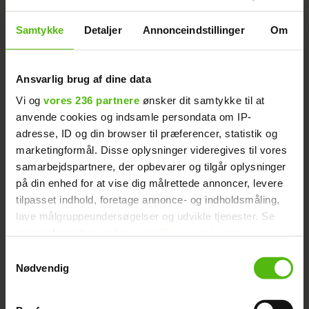
sine venner, fitness, fodbold og PIGER.
Samtykke
Detaljer
Annonceindstillinger
Om
24-årige Kasper Pedersen driver et digitalt
agency, bor i Fredericia og interesserer
Ansvarlig brug af dine data
sig for fitness, sine venner og sin
motorcykel.
Vi og
vores 236 partnere
ønsker dit samtykke til at
anvende cookies og indsamle persondata om IP-
adresse, ID og din browser til præferencer, statistik og
Tobias Friberg svarer på
Læs også:
marketingformål. Disse oplysninger videregives til vores
breakup-rygter
samarbejdspartnere, der opbevarer og tilgår oplysninger
på din enhed for at vise dig målrettede annoncer, levere
tilpasset indhold, foretage annonce- og indholdsmåling,
lave målgruppeundersøgelser og udvikle tjenester. Se
Kan du næsten ikke vente, til 'FBOY Island'
mere information under
indstillinger
og i vores
får premiere den 2. april, så kan du få et
persondatapolitik. Du kan altid trække dit samtykke
Samtykkevalg
smugkig på programmet
HER
.
tilbage eller ændre indstillinger fra vores
Nødvendig
"Cookiedeklaration", eller ved at trykke på "Privacy
trigger" ikonet.