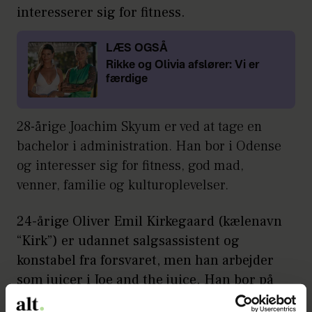
interesserer sig for fitness.
LÆS OGSÅ
Rikke og Olivia afslører: Vi er
færdige
28-årige Joachim Skyum er ved at tage en
bachelor i administration. Han bor i Odense
og interesser sig for fitness, god mad,
venner, familie og kulturoplevelser.
24-årige Oliver Emil Kirkegaard (kælenavn
“Kirk”) er udannet salgsassistent og
konstabel fra forsvaret, men han arbejder
som juicer i Joe and the juice. Han bor på
Frederiksberg C og interesserer sig for