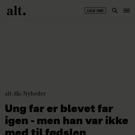
LOG IND
Annonce
alt.dk
Nyheder
Ung far er blevet far
igen - men han var ikke
med til fødslen