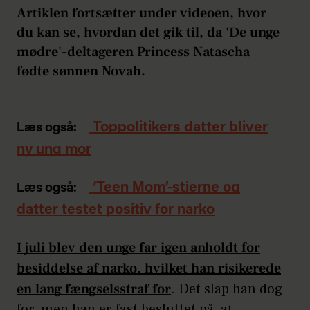
Artiklen fortsætter under videoen, hvor
du kan se, hvordan det gik til, da 'De unge
mødre'-deltageren Princess Natascha
fødte sønnen Novah.
Toppolitikers datter bliver
Læs også:
ny ung mor
‘Teen Mom’-stjerne og
Læs også:
datter testet positiv for narko
I juli blev den unge far igen anholdt for
besiddelse af narko, hvilket han risikerede
en lang fængselsstraf for
. Det slap han dog
for, men han er fast besluttet på, at