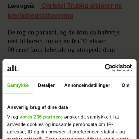
Christel Trubka afslører ny
Læs også:
kærlighedstatovering
De tog en parasol, og de kom da halvvejs
ned til baren, inden en fra 'Vi elsker
90'erne' kom løbende og stoppede dem.
Nynne afslører: Vil have ring
Læs også:
på fingeren NU
Samtykke
Detaljer
Annonceindstillinger
Om
De var ikke helt enige i, hvem der skulle
have skylden.
Ansvarlig brug af dine data
Vi og
vores 236 partnere
ønsker dit samtykke til at
Efter operation: Anne
Læs også:
anvende cookies og indsamle persondata om IP-
Plejdrup viser de første billeder
adresse, ID og din browser til præferencer, statistik og