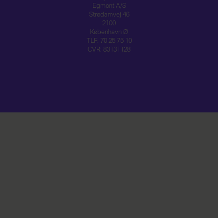
Egmont A/S
Strødamvej 46
2100
København Ø
TLF: 70 25 75 10
CVR: 83131128