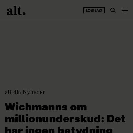
LOG IND
Annonce
alt.dk
Nyheder
Wichmanns om
millionunderskud: Det
har ingen betydning