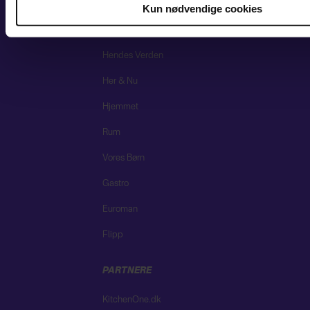
Eurowoman
Kun nødvendige cookies
FIT LIVING
Hendes Verden
Her & Nu
Hjemmet
Rum
Vores Børn
Gastro
Euroman
Flipp
PARTNERE
KitchenOne.dk