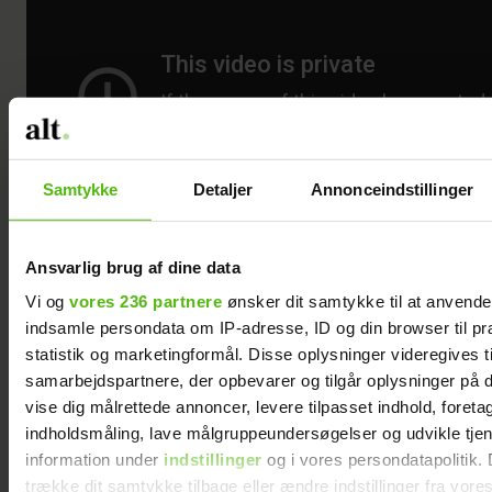
Samtykke
Detaljer
Annonceindstillinger
Ansvarlig brug af dine data
Vi og
vores 236 partnere
ønsker dit samtykke til at anvend
Følg med på vores
Facebookside
og vores
indsamle persondata om IP-adresse, ID og din browser til pr
Instagram
, så du hele tiden er opdateret
statistik og marketingformål. Disse oplysninger videregives t
samarbejdspartnere, der opbevarer og tilgår oplysninger på d
med nyheder fra diverse reality-
vise dig målrettede annoncer, levere tilpasset indhold, foret
programmer og kendisser.
indholdsmåling, lave målgruppeundersøgelser og udvikle tje
information under
indstillinger
og i vores persondatapolitik. 
trække dit samtykke tilbage eller ændre indstillinger fra vore