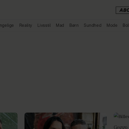
AB
ngelige
Reality
Livsstil
Mad
Børn
Sundhed
Mode
Bol
Annonce
Geggo 