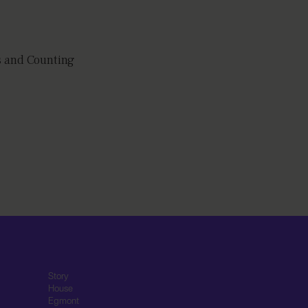
s and Counting
Story
House
Egmont