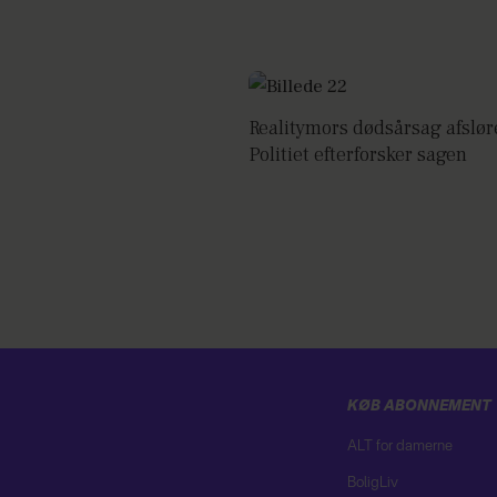
Realitymors dødsårsag afslør
Politiet efterforsker sagen
KØB ABONNEMENT
ALT for damerne
BoligLiv