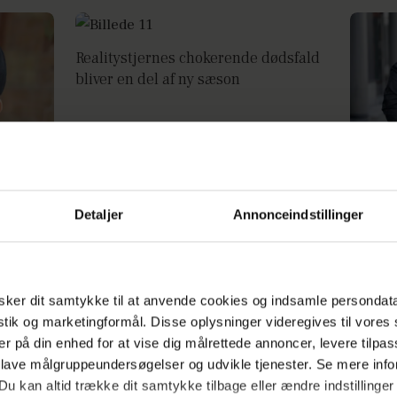
Realitystjernes chokerende dødsfald
bliver en del af ny sæson
 min
SAY WH
Detaljer
Annonceindstillinger
penis 
ker dit samtykke til at anvende cookies og indsamle persondat
istik og marketingformål. Disse oplysninger videregives til vore
Cengiz efter kold luft: Vi har ikke
Geggo 
er på din enhed for at vise dig målrettede annoncer, levere tilpas
brug for Mikkel Kessler
beslut
 lave målgruppeundersøgelser og udvikle tjenester. Se mere inf
Du kan altid trække dit samtykke tilbage eller ændre indstillinger