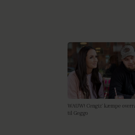
WAUW! Cengiz' kæmpe overr
til Geggo