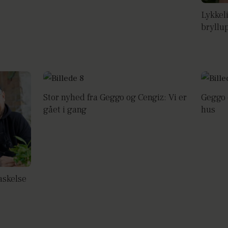
Lykkel
bryllu
Stor nyhed fra Geggo og Cengiz: Vi er
Geggo 
gået i gang
hus
askelse