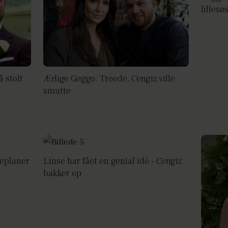
lillesø
å stolt
Ærlige Geggo: Troede, Cengiz ville
smutte
teplaner
Linse har fået en genial idé - Cengiz
bakker op