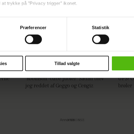
 at trykke på "Privacy trigger" ikonet.
ebsitet.
Præferencer
Statistik
ke
indsamle og bruge data for at kunne levere og finansiere relevant j
ookies fra tredjeparter til at at optimere dit besøg på vores hj
t sikre funktionalitet, generere statistik og huske dine præferenc
mere vores reklametiltag på sociale medier og til at vise dig fun
ies
Tillad valgte
dit samtykke tilbage via linket i vores cookiepolitik. Du kan læs
jerne
'Robinson'-babe jubler: Sådan blev
UPS! C
og behandling af dine personoplysninger i forbindelse hermed i
jeg reddet af Geggo og Cengiz
brøler
okiepolitik
.
Annonce