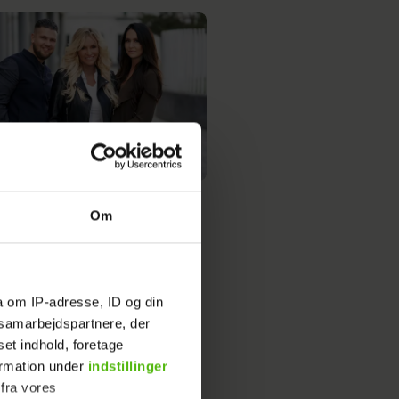
AT: Geggo har delt Cengiz'
Om
med Burger
a om IP-adresse, ID og din
s samarbejdspartnere, der
og Cengiz tager stor
set indhold, foretage
ning om 'Stjerne Boksning'
ormation under
indstillinger
 fra vores