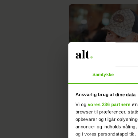
Cengiz slår fast: Så meget af
Samtykke
krop skal tatoveres
Ansvarlig brug af dine data
Vi og
vores 236 partnere
øns
browser til præferencer, stat
opbevarer og tilgår oplysning
annonce- og indholdsmåling,
og i vores persondatapolitik. 