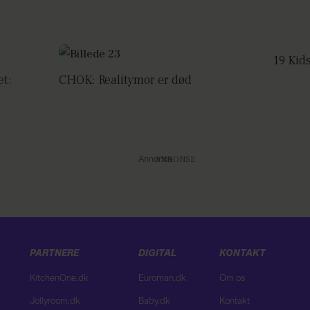
19 Kid
et:
CHOK: Realitymor er død
Annonce
PARTNERE
DIGITAL
KONTAKT
KitchenOne.dk
Euroman.dk
Om os
Jollyroom.dk
Baby.dk
Kontakt