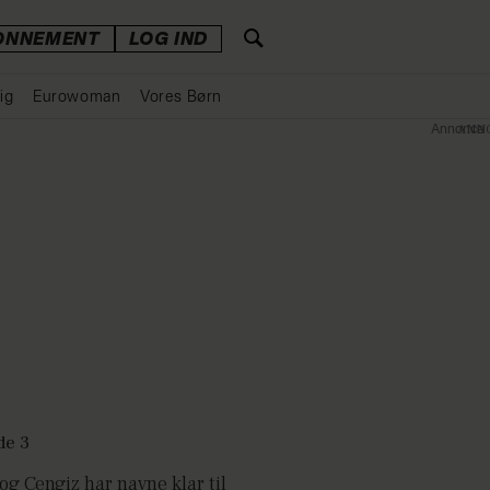
ONNEMENT
LOG IND
ig
Eurowoman
Vores Børn
Annonce
og Cengiz har navne klar til