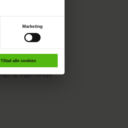
Marketing
ournalistisk indhold til dig.
emmeside. Vi indsamler data
er samt til brug for
ktioner i forbindelse med
Tillad alle cookies
e mere om vores brug af
engiz og Geggo i kæmpe
 både