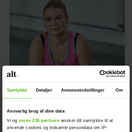
Ung mor åbner op: Jeg har
løjet for hele verden
Samtykke
Detaljer
Annonceindstillinger
Om
Ansvarlig brug af dine data
Vi og
vores 236 partnere
ønsker dit samtykke til at
Tryglede kæresten om at
anvende cookies og indsamle persondata om IP-