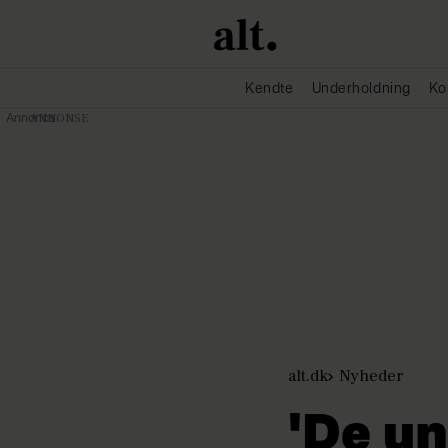
Kendte
Underholdning
Ko
Annonce
alt.dk
Nyheder
'De u