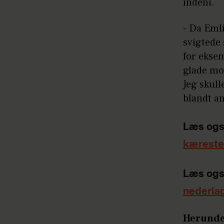
indeni.
- Da Emli
svigtede
for ekse
glade mor
Jeg skull
blandt an
Læs ogs
kærest
Læs ogs
nederla
Herunder