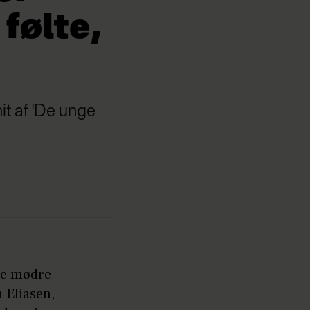
følte,
t af 'De unge
nge mødre
 Eliasen,