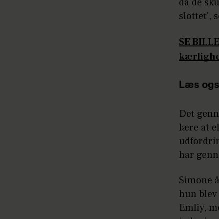
da de sk
slottet',
SE BILLE
kærlighe
Læs ogs
Det genn
lære at e
udfordrin
har genn
Simone å
hun blev 
Emliy, me