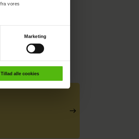
 fra vores
Marketing
ournalistisk indhold til dig.
emmeside. Vi indsamler data
er samt til brug for
ktioner i forbindelse med
Tillad alle cookies
e mere om vores brug af
 både