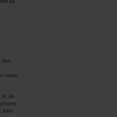
ødre på
 skal
de enten
af, da
datteren
 følte