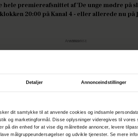
e hele premiereafsnittet af 'De unge mødre på sl
lokken 20:00 på Kanal 4 - eller allerede nu på
Annonce
Detaljer
Annonceindstillinger
å:
Ung mor taler ud efter hård fødsel: Jeg mått
ker dit samtykke til at anvende cookies og indsamle persondat
istik og marketingformål. Disse oplysninger videregives til vore
er på din enhed for at vise dig målrettede annoncer, levere tilpas
 lave målgruppeundersøgelser og udvikle tjenester. Se mere inf
MØDRE
HEROGNU