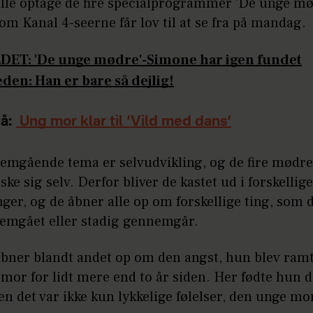
ulle optage de fire specialprogrammer 'De unge m
 som Kanal 4-seerne får lov til at se fra på mandag.
DET: 'De unge mødre'-Simone har igen fundet
den: Han er bare så dejlig!
å:
Ung mor klar til ‘Vild med dans’
emgående tema er selvudvikling, og de fire mødre
lske sig selv. Derfor bliver de kastet ud i forskellige
ger, og de åbner alle op om forskellige ting, som 
emgået eller stadig gennemgår.
bner blandt andet op om den angst, hun blev ramt 
mor for lidt mere end to år siden. Her fødte hun 
n det var ikke kun lykkelige følelser, den unge mor