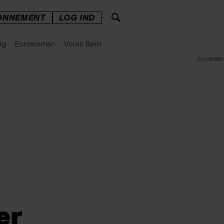
ONNEMENT
LOG IND
ig
Eurowoman
Vores Børn
Annonce
er