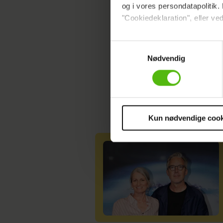
og i vores persondatapolitik. 
"Cookiedeklaration", eller ved
Dine valg anvendes på hele w
Samtykkevalg
Nødvendig
Vi ønsker dit samtykke til at 
Vi anvender egne cookies og c
om IP, ID og din browser for a
markedsføring, så vi kan opti
sociale medier.
Kun nødvendige cook
Du kan til enhver tid trække 
cookies, samarbejdspartnere 
vores
privatlivspolitik
og
co