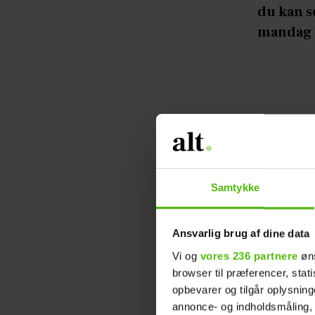
du kan s
mandag k
Samtykke
Ansvarlig brug af dine data
Læs ogs
Vi og
vores 236 partnere
øns
narkose
browser til præferencer, stat
opbevarer og tilgår oplysning
annonce- og indholdsmåling,
NYHEDER
DE UNGE 