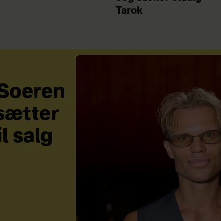
Tarok
 Soeren
sætter
il salg