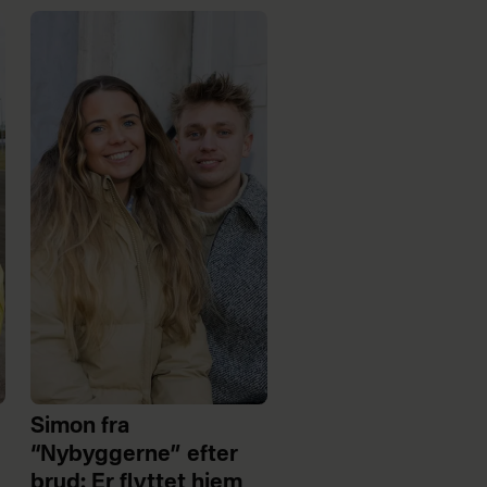
Simon fra
“Nybyggerne” efter
brud: Er flyttet hjem