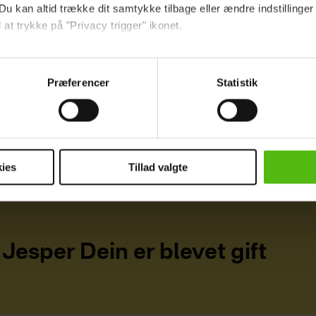
Du kan altid trække dit samtykke tilbage eller ændre indstillinger
 at trykke på "Privacy trigger" ikonet.
ebsitet.
Præferencer
Statistik
indsamle og bruge data for at kunne levere og finansiere relevant j
ookies fra tredjeparter til at at optimere dit besøg på vores hj
t sikre funktionalitet, generere statistik og huske dine præferenc
mere vores reklametiltag på sociale medier og til at vise dig fun
ies
Tillad valgte
dit samtykke tilbage via linket i vores cookiepolitik. Du kan læs
og behandling af dine personoplysninger i forbindelse hermed i
okiepolitik
.
Jesper Dein er blevet gift