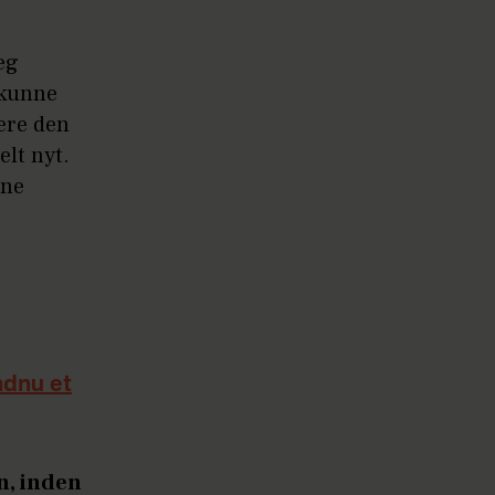
jeg
 kunne
ære den
elt nyt.
one
ndnu et
n, inden