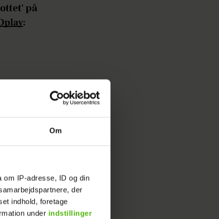
ottet' på
Dplay
:
Om
e i fuld
a om IP-adresse, ID og din
s samarbejdspartnere, der
set indhold, foretage
ormation under
indstillinger