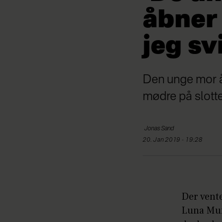
åbner 
jeg s
Den unge mor åb
mødre på slottet
Jonas
Sand
20. Jan 2019 - 19:28
Der vent
Luna Mun