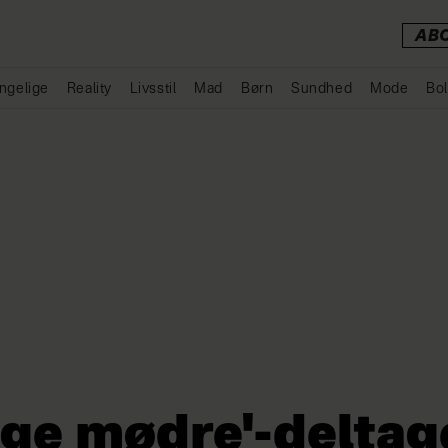
AB
ngelige
Reality
Livsstil
Mad
Børn
Sundhed
Mode
Bol
Annonce
nge mødre'-deltag