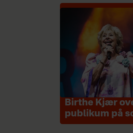
Birthe Kjær ov
publikum på s