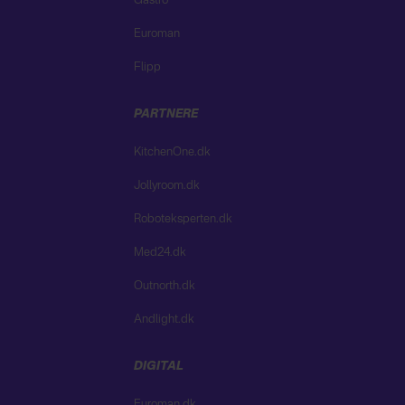
Gastro
Euroman
Flipp
PARTNERE
KitchenOne.dk
Jollyroom.dk
Roboteksperten.dk
Med24.dk
Outnorth.dk
Andlight.dk
DIGITAL
Euroman.dk