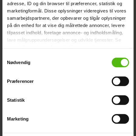
adresse, ID og din browser til præferencer, statistik og
marketingformål. Disse oplysninger videregives til vores
samarbejdspartnere, der opbevarer og tilgår oplysninger
på din enhed for at vise dig målrettede annoncer, levere
Emil Midé undersøger
tilpasset indhold, foretage annonce- og indholdsmåling,
lave målgruppeundersøgelser og udvikle tjenester. Se
drømmen om et andet liv
mere information under
indstillinger
og i vores
persondatapolitik. Du kan altid trække dit samtykke
Samtykkevalg
tilbage eller ændre indstillinger fra vores
Nødvendig
"Cookiedeklaration", eller ved at trykke på "Privacy
trigger" ikonet.
Præferencer
Dine valg anvendes på hele websitet.
Statistik
Vi ønsker dit samtykke til at indsamle og bruge data for
at kunne levere og finansiere relevant journalistisk
Marketing
indhold til dig.
Vi anvender egne cookies og cookies fra tredjeparter til
at at optimere dit besøg på vores hjemmeside. Vi