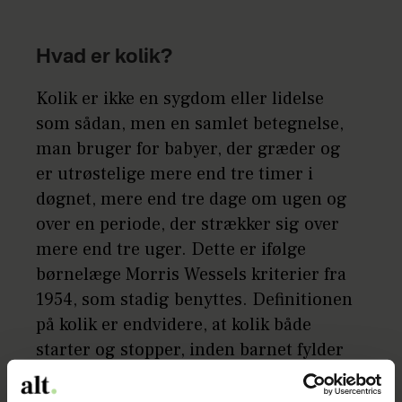
Hvad er kolik?
Kolik er ikke en sygdom eller lidelse
som sådan, men en samlet betegnelse,
man bruger for babyer, der græder og
er utrøstelige mere end tre timer i
døgnet, mere end tre dage om ugen og
over en periode, der strækker sig over
mere end tre uger. Dette er ifølge
børnelæge Morris Wessels kriterier fra
1954, som stadig benyttes. Definitionen
på kolik er endvidere, at kolik både
starter og stopper, inden barnet fylder
fem måneder. Der er ingen øvrig
fysiologisk forklaring på barnets gråd