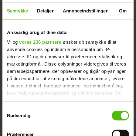
og ubehag, og baby kan ikke trøstes ved
Samtykke
Detaljer
Annonceindstillinger
Om
at blive tilbudt mad, tør numse eller at
være i favn.
Ansvarlig brug af dine data
Tegn på kolik
Vi og
vores 236 partnere
ønsker dit samtykke til at
anvende cookies og indsamle persondata om IP-
Alle babyer græder, og næsten alle
adresse, ID og din browser til præferencer, statistik og
forældre oplever en periode, hvor den
marketingformål. Disse oplysninger videregives til vores
lille baby lader til at have ondt i maven.
samarbejdspartnere, der opbevarer og tilgår oplysninger
Det er helt normalt og menes at
på din enhed for at vise dig målrettede annoncer, levere
skyldes, at tarmsystemet ikke er helt
tilpasset indhold, foretage annonce- og indholdsmåling,
lave målgruppeundersøgelser og udvikle tjenester. Se
modent til at bearbejde føde og skal
mere information under
indstillinger
og i vores
have en tilvænningsperiode, efter
persondatapolitik. Du kan altid trække dit samtykke
Samtykkevalg
barnet er blevet født. Mens barnet
tilbage eller ændre indstillinger fra vores
Nødvendig
ligger i maven ernæres det nemlig
"Cookiedeklaration", eller ved at trykke på "Privacy
gennem blodbanerne, og først når
trigger" ikonet.
Præferencer