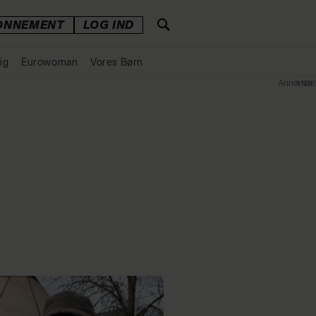
ONNEMENT
LOG IND
ig
Eurowoman
Vores Børn
Annonce