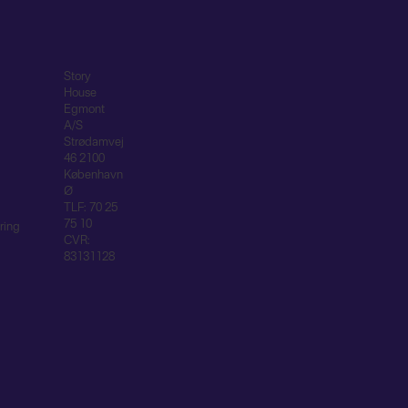
Story
House
Egmont
A/S
Strødamvej
46 2100
København
Ø
TLF: 70 25
75 10
ring
CVR:
83131128