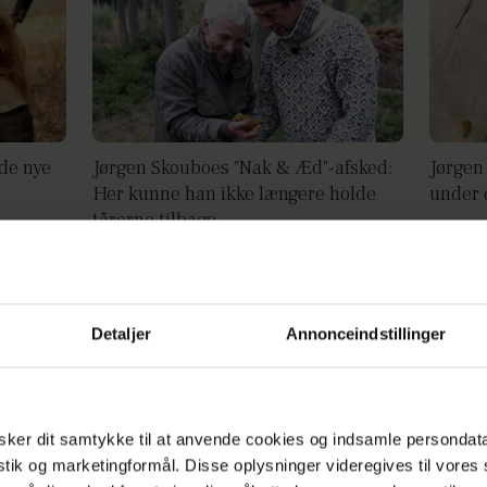
 de nye
Jørgen Skouboes "Nak & Æd"-afsked:
Jørgen
Her kunne han ikke længere holde
under 
tårerne tilbage
Detaljer
Annonceindstillinger
ker dit samtykke til at anvende cookies og indsamle persondat
istik og marketingformål. Disse oplysninger videregives til vore