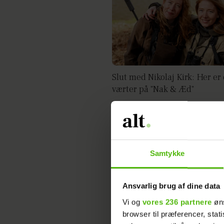
Slut med Nikolaj Kirk: Her er
værter på "Nak & Æd"
Samtykke
Ansvarlig brug af dine data
Vi og
vores 236 partnere
øns
browser til præferencer, stat