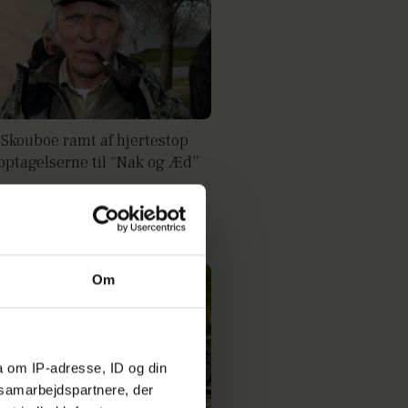
 Skouboe ramt af hjertestop
optagelserne til “Nak og Æd”
Om
a om IP-adresse, ID og din
s samarbejdspartnere, der