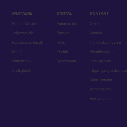
PARTNERE
DIGITAL
KONTAKT
KitchenOne.dk
Euroman.dk
Om os
Jollyroom.dk
Baby.dk
Kontakt
Roboteksperten.dk
Flipp
Handelsbetingelser
Med24.dk
Findalt
Privatlivspolitik
Outnorth.dk
Sponsoreret
Cookiepolitik
Andlight.dk
Tilgængelighedserklæ
Kundeservice
Annoncørinfo
Fortryd aftale