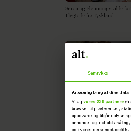
Søren og Flemmings vilde for
Flygtede fra Tyskland
Samtykke
Ansvarlig brug af dine data
Vi og
vores 236 partnere
øns
Parkinsons-ramte Søren Øst
browser til præferencer, stat
afslører: Den bedste medicin
opbevarer og tilgår oplysning
annonce- og indholdsmåling,
og i vores persondatapolitik. 