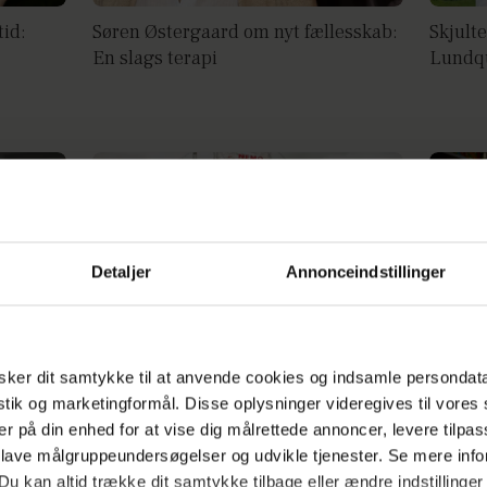
tid:
Søren Østergaard om nyt fællesskab:
Skjulte
En slags terapi
Lundqu
Detaljer
Annonceindstillinger
ker dit samtykke til at anvende cookies og indsamle persondat
ergaard
Søren Østergaards hårde tid: Brutal
Søren 
istik og marketingformål. Disse oplysninger videregives til vore
læge
Ærgerl
er på din enhed for at vise dig målrettede annoncer, levere tilpas
 lave målgruppeundersøgelser og udvikle tjenester. Se mere inf
Du kan altid trække dit samtykke tilbage eller ændre indstillinger