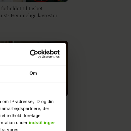
 forholdet til Lisbet
ist: Hemmelige kærester
Om
a om IP-adresse, ID og din
Østergaard skuffet over TV 2:
s samarbejdspartnere, der
ig og sur
set indhold, foretage
ormation under
indstillinger
 fra vores