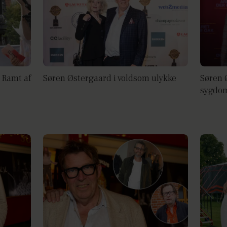
 Ramt af
Søren Østergaard i voldsom ulykke
Søren 
sygdom