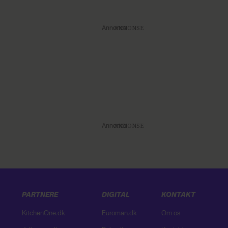
Annonce
Annonce
PARTNERE
DIGITAL
KONTAKT
KitchenOne.dk
Euroman.dk
Om os