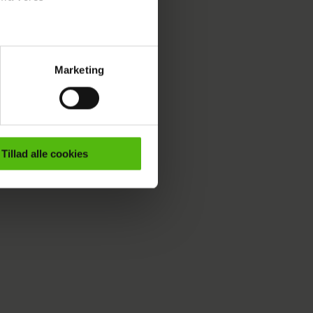
 Nemo er tilbage på
ejen: Sørens største gave
Marketing
ournalistisk indhold til dig.
emmeside. Vi indsamler data
er samt til brug for
ktioner i forbindelse med
Tillad alle cookies
e mere om vores brug af
 både