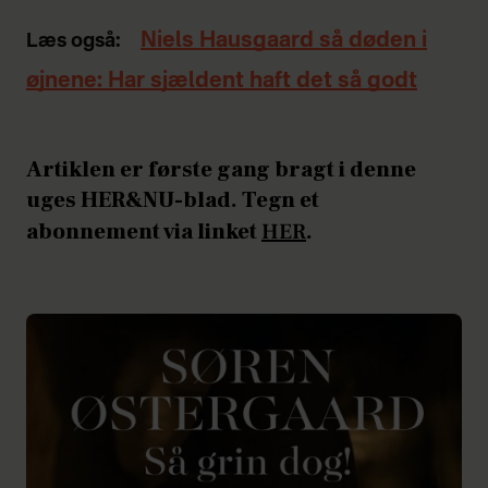
Niels Hausgaard så døden i
Læs også:
øjnene: Har sjældent haft det så godt
Artiklen er første gang bragt i denne
uges HER&NU-blad. Tegn et
abonnement via linket
HER
.