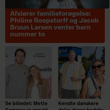
Afslører familieforøgelse:
Philine Roepstorff og Jacob
Bruun Larsen venter barn
nummer to
Se billedet: Mette
Kendte danskere