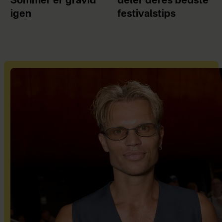
Sommer er gravid
deler deres bedste
igen
festivalstips