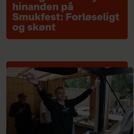
hinanden på
Smukfest: Forløseligt
og skønt