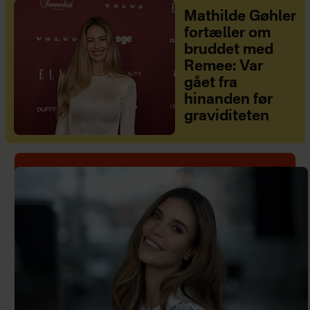
Mathilde Gøhler
fortæller om
bruddet med
Remee: Var
gået fra
hinanden før
graviditeten