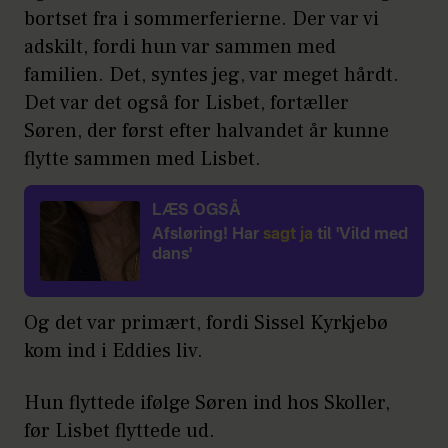
bortset fra i sommerferierne. Der var vi
adskilt, fordi hun var sammen med
familien. Det, syntes jeg, var meget hårdt.
Det var det også for Lisbet, fortæller
Søren, der først efter halvandet år kunne
flytte sammen med Lisbet.
LÆS OGSÅ
Afsløring! Har
sagt ja
til 'Vild med
dans'
Og det var primært, fordi Sissel Kyrkjebø
kom ind i Eddies liv.
Hun flyttede ifølge Søren ind hos Skoller,
før Lisbet flyttede ud.