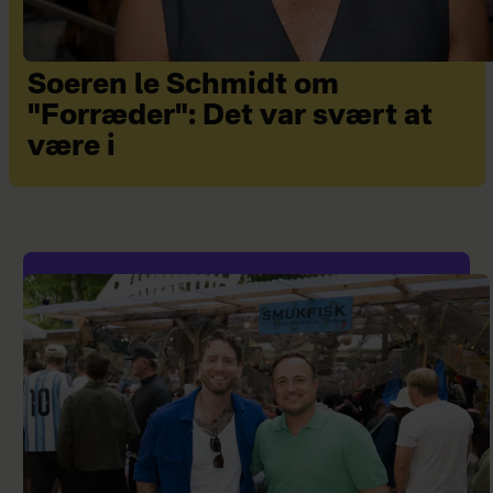
Soeren le Schmidt om
"Forræder": Det var svært at
være i