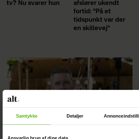
tv? Nu svarer hun
afslører ukendt
fortid: "På et
tidspunkt var der
en skillevej"
Samtykke
Detaljer
Annonceindstill
Ansvarlig brug af dine data