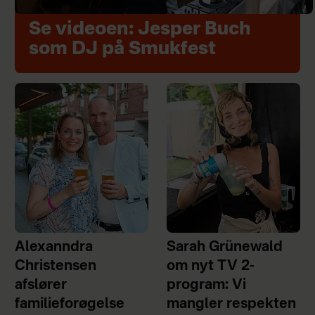
Se videoen: Jesper Buch
som DJ på Smukfest
Alexanndra
Sarah Grünewald
Christensen
om nyt TV 2-
afslører
program: Vi
familieforøgelse
mangler respekten