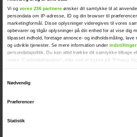
Vi og
vores 236 partnere
ønsker dit samtykke til at anvend
persondata om IP-adresse, ID og din browser til præferencer, 
marketingformål. Disse oplysninger videregives til vores sa
opbevarer og tilgår oplysninger på din enhed for at vise dig 
tilpasset indhold, foretage annonce- og indholdsmåling, lav
og udvikle tjenester. Se mere information under
indstillinger
persondatapolitik. Du kan altid trække dit samtykke tilbage ell
vores "Cookiedeklaration", eller ved at trykke på "Privacy trig
Steen Langeberg på kærestedate: Gør
det første gang med konen
Dine valg anvendes på hele websitet.
Samtykkevalg
Nødvendig
Vi ønsker dit samtykke til at indsamle og bruge data for at k
relevant journalistisk indhold til dig.
Præferencer
Vi anvender egne cookies og cookies fra tredjeparter til at a
vores hjemmeside. Vi indsamler data om IP, ID og din browser 
generere statistik og huske dine præferencer samt til brug fo
Statistik
optimere vores reklametiltag på sociale medier og til at vise d
med sociale medier.