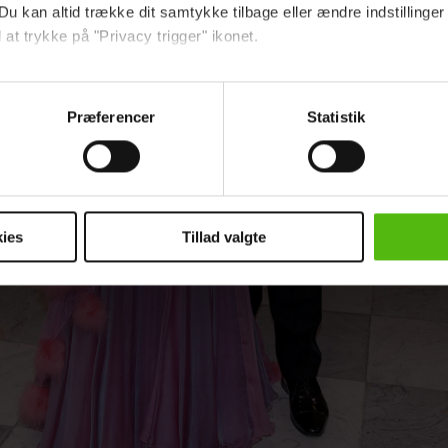
Du kan altid trække dit samtykke tilbage eller ændre indstillinger
 at trykke på "Privacy trigger" ikonet.
ebsitet.
Præferencer
Statistik
indsamle og bruge data for at kunne levere og finansiere relevant j
ookies fra tredjeparter til at at optimere dit besøg på vores hj
t sikre funktionalitet, generere statistik og huske dine præferenc
mere vores reklametiltag på sociale medier og til at vise dig fun
ies
Tillad valgte
dit samtykke tilbage via linket i vores cookiepolitik. Du kan læs
og behandling af dine personoplysninger i forbindelse hermed i
okiepolitik
.