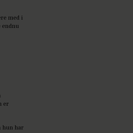
ære med i
e endnu
å
n er
m hun har