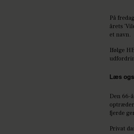
På fredag
årets 'V
et navn.
Ifølge H
udfordri
Læs ogs
Den 66-å
optræder,
fjerde ge
Privat d