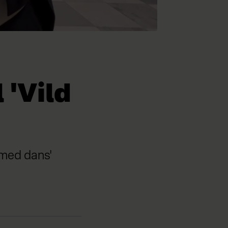
 'Vild
 med dans'