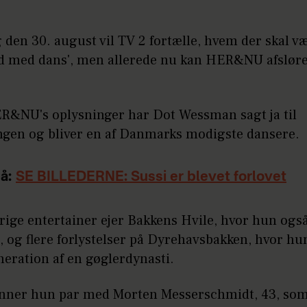
 den 30. august vil TV 2 fortælle, hvem der skal v
ild med dans', men allerede nu kan HER&NU afslør
ER&NU's oplysninger har Dot Wessman sagt ja til
ngen og bliver en af Danmarks modigste dansere.
å:
SE BILLEDERNE: Sussi er blevet forlovet
rige entertainer ejer Bakkens Hvile, hvor hun ogs
 og flere forlystelser på Dyrehavsbakken, hvor hu
neration af en gøglerdynasti.
anner hun par med Morten Messerschmidt, 43, so