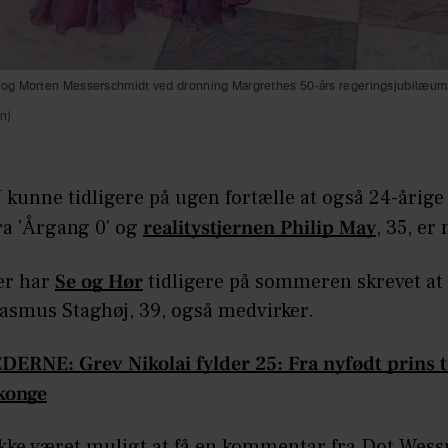
g Morten Messerschmidt ved dronning Margrethes 50-års regeringsjubilæum
n)
unne tidligere på ugen fortælle at også 24-årig
ra 'Årgang 0' og
realitystjernen Philip May
, 35, er
er har
Se og Hør
tidligere på sommeren skrevet at 
asmus Staghøj, 39, også medvirker.
EDERNE:
Grev Nikolai fylder 25: Fra nyfødt prins t
konge
ikke været muligt at få en kommentar fra Dot Wes