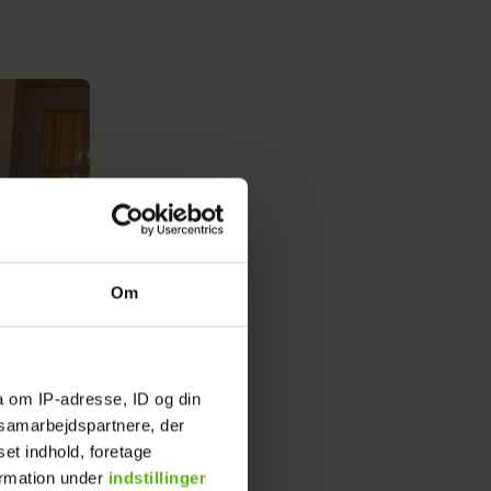
Om
a om IP-adresse, ID og din
s samarbejdspartnere, der
set indhold, foretage
ormation under
indstillinger