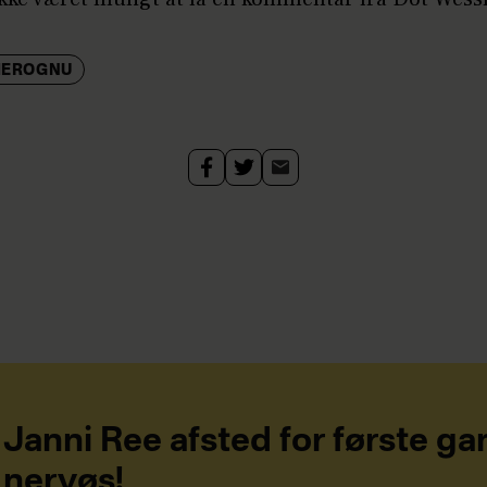
HEROGNU
Janni Ree afsted for første ga
nervøs!