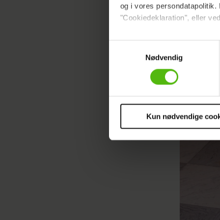
og i vores persondatapolitik. 
"Cookiedeklaration", eller ved
Dine valg anvendes på hele w
Samtykkevalg
Nødvendig
Vi ønsker dit samtykke til at 
Vi anvender egne cookies og c
om IP, ID og din browser for a
markedsføring, så vi kan opti
sociale medier.
Kun nødvendige cook
Du kan til enhver tid trække 
cookies, samarbejdspartnere 
vores
privatlivspolitik
og
co