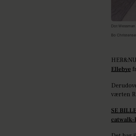
Dot Wessman o
Bo Christense
HER&NU k
Ellebye
f
Derudov
værten R
SE BILL
catwalk-
Det har 