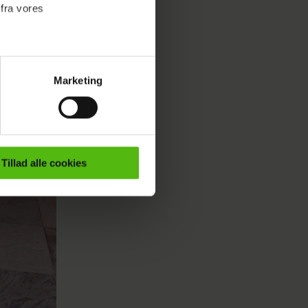
 fra vores
Marketing
ournalistisk indhold til dig.
emmeside. Vi indsamler data
er samt til brug for
ktioner i forbindelse med
Tillad alle cookies
e mere om vores brug af
 både