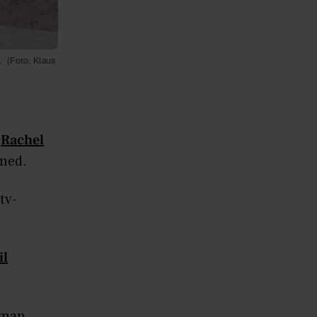
.
(Foto: Klaus
e
Rachel
 med.
tv-
il
sman.