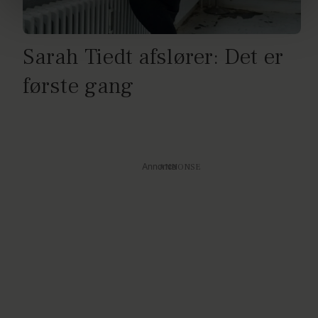
brug af cookies, samarbejdspartnere og behandling af
dine personoplysninger i forbindelse hermed i både
vores
privatlivspolitik
og
cookiepolitik
.
Sarah Tiedt afslører: Det er
første gang
Annonce