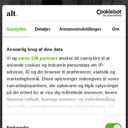
Samtykke
Detaljer
Annonceindstillinger
Om
Ansvarlig brug af dine data
Sarah Tiedt giver update på
Vi og
vores 236 partnere
ønsker dit samtykke til at
anvende cookies og indsamle persondata om IP-
graviditet: Baby er for lille
adresse, ID og din browser til præferencer, statistik og
marketingformål. Disse oplysninger videregives til vores
samarbejdspartnere, der opbevarer og tilgår oplysninger
på din enhed for at vise dig målrettede annoncer, levere
tilpasset indhold, foretage annonce- og indholdsmåling,
lave målgruppeundersøgelser og udvikle tjenester. Se
mere information under
indstillinger
og i vores
persondatapolitik. Du kan altid trække dit samtykke
Samtykkevalg
tilbage eller ændre indstillinger fra vores
Nødvendig