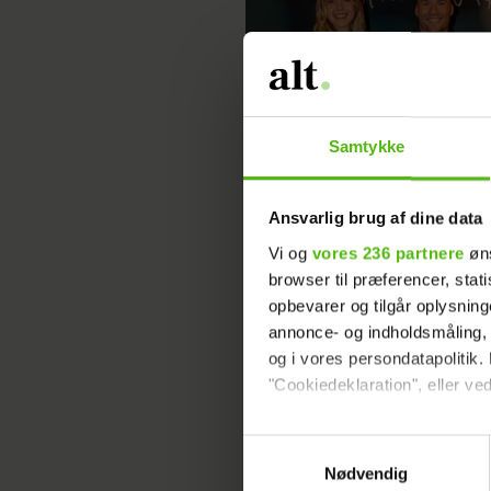
Samtykke
Simon Talbot erstatter Jonat
Spang: Har altid drømt om d
Ansvarlig brug af dine data
Vi og
vores 236 partnere
øns
browser til præferencer, stat
opbevarer og tilgår oplysning
annonce- og indholdsmåling,
og i vores persondatapolitik. 
"Cookiedeklaration", eller ved
Dine valg anvendes på hele w
Samtykkevalg
Nødvendig
Vi ønsker dit samtykke til at 