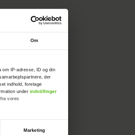
Om
a om IP-adresse, ID og din
s samarbejdspartnere, der
set indhold, foretage
ormation under
indstillinger
 fra vores
Marketing
ournalistisk indhold til dig.