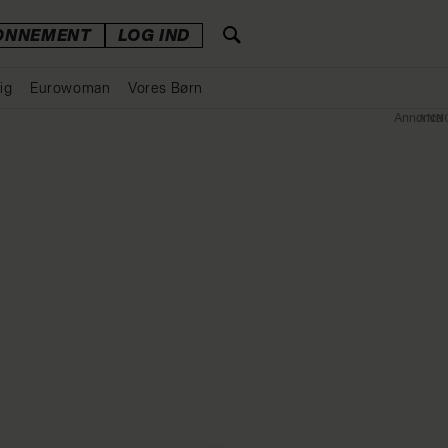
ONNEMENT
LOG IND
ig
Eurowoman
Vores Børn
Annonce