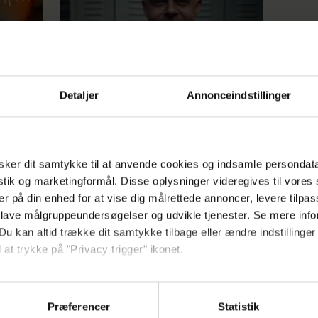
Detaljer
Annonceindstillinger
an
et
ker dit samtykke til at anvende cookies og indsamle persondat
istik og marketingformål. Disse oplysninger videregives til vore
Annonce
er på din enhed for at vise dig målrettede annoncer, levere tilpas
 lave målgruppeundersøgelser og udvikle tjenester. Se mere inf
Du kan altid trække dit samtykke tilbage eller ændre indstillinger
 at trykke på "Privacy trigger" ikonet.
ebsitet.
Præferencer
Statistik
indsamle og bruge data for at kunne levere og finansiere relevant j