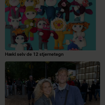
Hækl selv de 12 stjernetegn