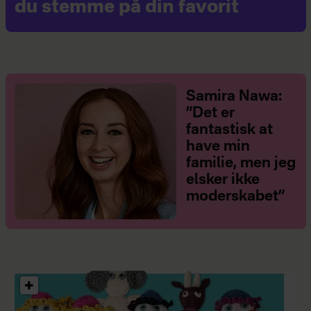
du stemme på din favorit
Samira Nawa:
”Det er
fantastisk at
have min
familie, men jeg
elsker ikke
moderskabet”