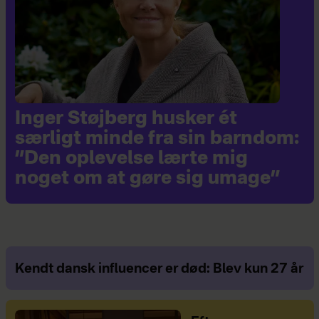
Inger Støjberg husker ét
særligt minde fra sin barndom:
”Den oplevelse lærte mig
noget om at gøre sig umage”
Kendt dansk influencer er død: Blev kun 27 år