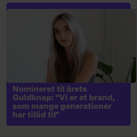
Nomineret til årets
Guldknap: "Vi er et brand,
som mange generationer
har tillid til"