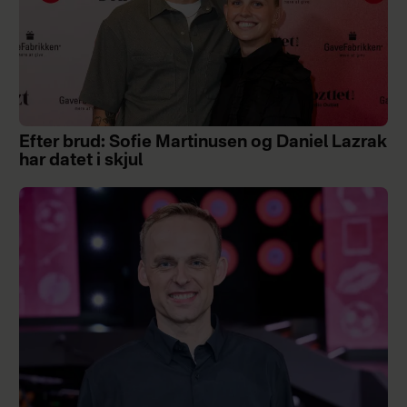
Efter brud: Sofie Martinusen og Daniel Lazrak
har datet i skjul