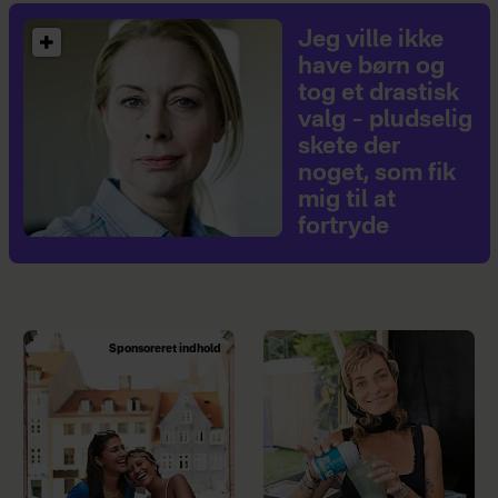
Jeg ville ikke
have børn og
tog et drastisk
valg – pludselig
skete der
noget, som fik
mig til at
fortryde
Sponsoreret indhold