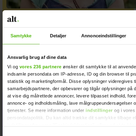
Da fødevarepriserne skød i
vejret, tog Åsa en
Samtykke
Detaljer
Annonceindstillinger
beslutning: ”For 700 kr. om
ugen bliver hele familien
Ansvarlig brug af dine data
mæt”
Vi og
vores 236 partnere
ønsker dit samtykke til at anvend
indsamle persondata om IP-adresse, ID og din browser til pr
statistik og marketingformål. Disse oplysninger videregives t
samarbejdspartnere, der opbevarer og tilgår oplysninger på d
at vise dig målrettede annoncer, levere tilpasset indhold, for
Hækl selv fin
annonce- og indholdsmåling, lave målgruppeundersøgelser o
kurv med
tjenester. Se mere information under
indstillinger
og i vores
pailletter
persondatapolitik. Du kan altid trække dit samtykke tilbage e
indstillinger fra vores "Cookiedeklaration", eller ved at trykk
trigger" ikonet.
Samtykkevalg