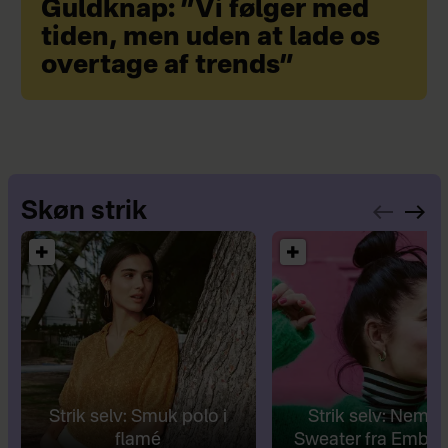
Guldknap: ”Vi følger med
tiden, men uden at lade os
overtage af trends”
Skøn strik
Strik selv: Smuk polo i
Strik selv: Nem R
flamé
Sweater fra Embra