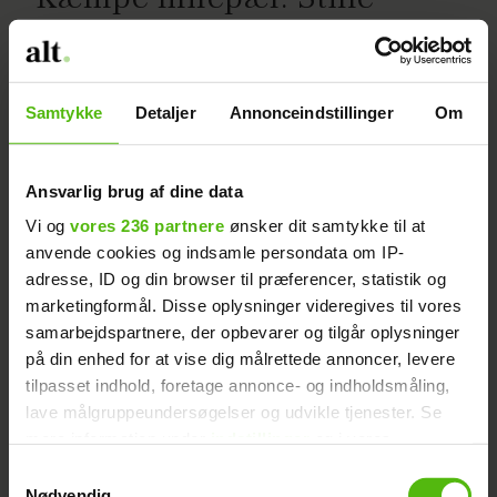
Kailow afslører stor nyhed
Samtykke
Detaljer
Annonceindstillinger
Om
Ansvarlig brug af dine data
Vi og
vores 236 partnere
ønsker dit samtykke til at
anvende cookies og indsamle persondata om IP-
adresse, ID og din browser til præferencer, statistik og
marketingformål. Disse oplysninger videregives til vores
Her kan du nyde
samarbejdspartnere, der opbevarer og tilgår oplysninger
på din enhed for at vise dig målrettede annoncer, levere
sensommeren med kunst og
tilpasset indhold, foretage annonce- og indholdsmåling,
god kaffe
lave målgruppeundersøgelser og udvikle tjenester. Se
mere information under
indstillinger
og i vores
persondatapolitik. Du kan altid trække dit samtykke
Samtykkevalg
tilbage eller ændre indstillinger fra vores
Nødvendig