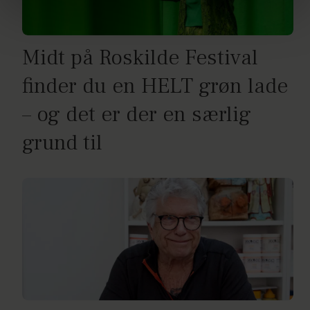
brug af cookies, samarbejdspartnere og behandling af
dine personoplysninger i forbindelse hermed i både
vores
privatlivspolitik
og
cookiepolitik
.
Midt på Roskilde Festival
finder du en HELT grøn lade
– og det er der en særlig
grund til