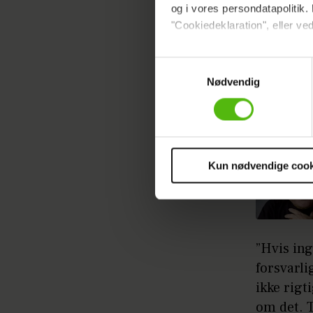
og i vores persondatapolitik. 
Skuespill
"Cookiedeklaration", eller ved
reguleret
det er de
Dine valg anvendes på hele w
Samtykkevalg
instruktø
Nødvendig
at undgå 
Vi ønsker dit samtykke til at 
Vi anvender egne cookies og c
og det ty
om IP, ID og din browser for a
markedsføring, så vi kan opti
sociale medier.
Kun nødvendige cook
Du kan til enhver tid trække 
cookies, samarbejdspartnere 
vores
privatlivspolitik
og
co
”Hvis ing
forsvarli
ikke rigt
om det. T