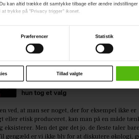
Du kan altid trække dit samtykke tilbage eller ændre indstillinger
er betales og behandles ikke ordentligt, branchen 
 at trykke på "Privacy trigger" ikonet.
, der er høj risiko for både fysiske og psykiske ove
 store pornoplatforme, der tjener pengene fremfor
ebsitet.
rerne og skuespillerne. Men ifølge Frida Retz er 
Præferencer
Statistik
at forholde sig til porno, fordi de fleste ser det i p
indsamle og bruge data for at kunne levere og finansiere relevant j
ookies fra tredjeparter til at at optimere dit besøg på vores hj
pisk ikke er noget, man snakker højt om.
t sikre funktionalitet, generere statistik og huske dine præferenc
mere vores reklametiltag på sociale medier og til at vise dig fun
LÆS OGSÅ
ies
Tillad valgte
Da Camilla Bendix skulle klæde sig af f
rullende kameraer, manglede hun én ti
dit samtykke tilbage via linket i vores cookiepolitik. Du kan læs
hun tog et valg
og behandling af dine personoplysninger i forbindelse hermed i
okiepolitik
.
en ved, at man ser noget, der for eksempel ikke er
gt eller etisk produceret, kan man på en måde tænk
ig eksisterer. Men det gør det jo, de fleste taler bare
il gengæld er vi ikke bly for at diskutere økologi,