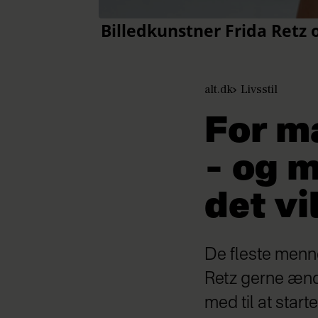
alt.dk
Livsstil
For m
– og m
det vi
De fleste menne
Retz gerne ænd
med til at star