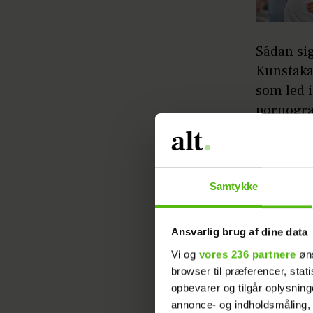
Sådan si
Kunstaka
som led i
pornogra
pornofor
”Det er s
dårlige 
Samtykke
plot, der
med et
c
Ansvarlig brug af dine data
og vise, 
Vi og
vores 236 partnere
øns
browser til præferencer, stat
Porno 
opbevarer og tilgår oplysning
annonce- og indholdsmåling,
Store de