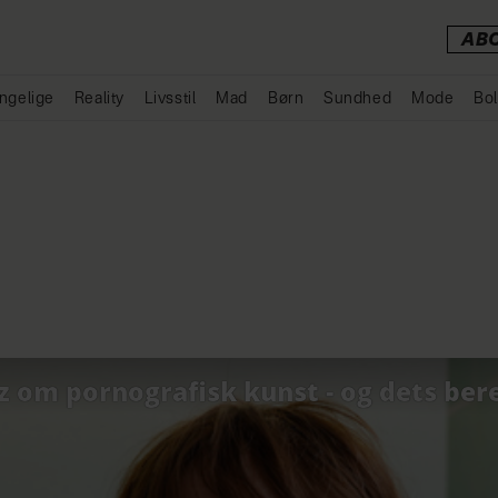
AB
ngelige
Reality
Livsstil
Mad
Børn
Sundhed
Mode
Bol
Annonce