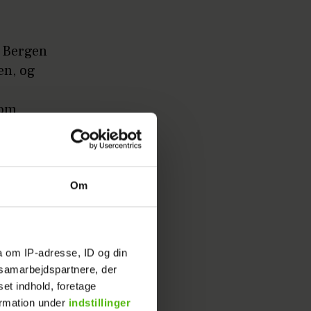
a Bergen
en, og
 om
ebet.
e
end
samme
Om
e slutter
amtalen
a om IP-adresse, ID og din
s samarbejdspartnere, der
set indhold, foretage
ormation under
indstillinger
sk.