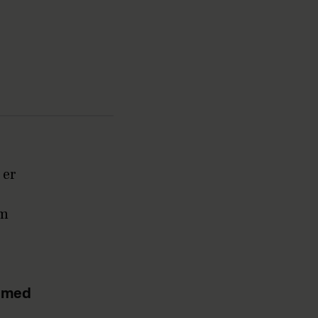
 er
om
x med