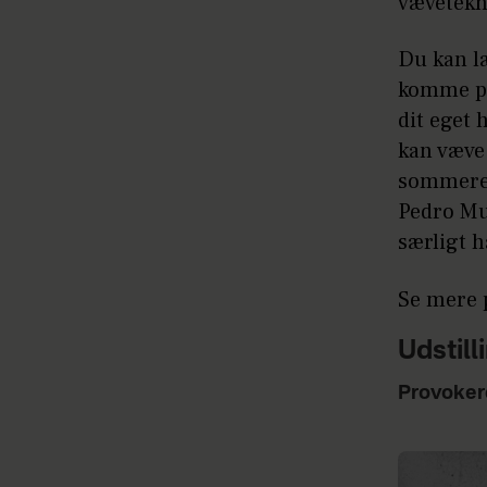
vævetekn
Du kan l
komme på
dit eget 
kan væve
sommeren
Pedro Mu
særligt 
Se mere
Udstill
Provoker