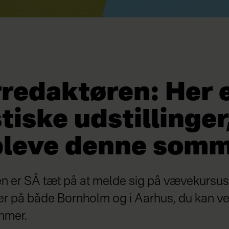
redaktøren: Her e
tiske udstillinger
pleve denne som
n er SÅ tæt på at melde sig på vævekursus,
ger på både Bornholm og i Aarhus, du kan 
mmer.