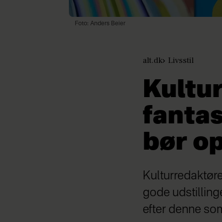
Foto: Anders Beier
alt.dk
Livsstil
Kultur
fantas
bør o
Kulturredaktøre
gode udstillin
efter denne so