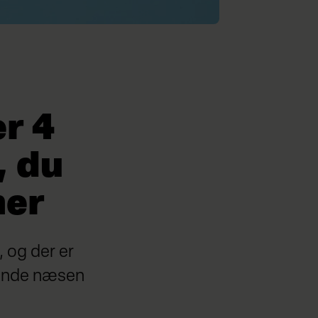
r 4
, du
mer
 og der er
vende næsen