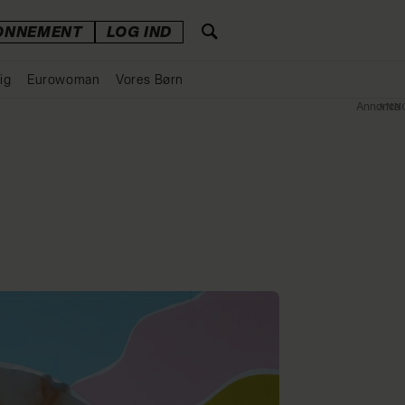
ONNEMENT
LOG IND
ig
Eurowoman
Vores Børn
Annonce