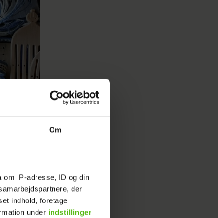
Om
a om IP-adresse, ID og din
s samarbejdspartnere, der
set indhold, foretage
ormation under
indstillinger