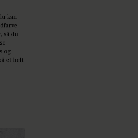
du kan
dfarve
, så du
se
s og
å et helt