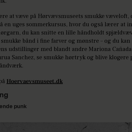
ik.
ære at væve på Hørvævsmuseets smukke væveloft, 
 en uges sommerkursus, hvor du også lærer at in
hørgarn, du kan snitte en lille håndholdt spjældvæv
 smukke bånd i fine farver og mønstre – og du kan 
s udstillinger med blandt andre Mariona Cañada
rua Sanchez, se smukke hørtryk og blive klogere p
håndværk.
 på
Hoervaevsmuseet.dk
ing
ende punk