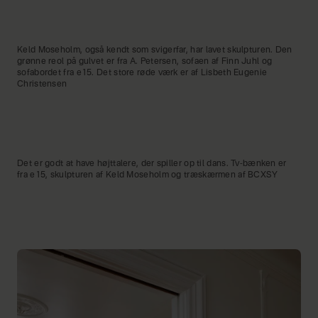
Keld Moseholm, også kendt som svigerfar, har lavet skulpturen. Den
grønne reol på gulvet er fra A. Petersen, sofaen af Finn Juhl og
sofabordet fra e15. Det store røde værk er af Lisbeth Eugenie
Christensen
Det er godt at have højttalere, der spiller op til dans. Tv-bænken er
fra e15, skulpturen af Keld Moseholm og træskærmen af BCXSY