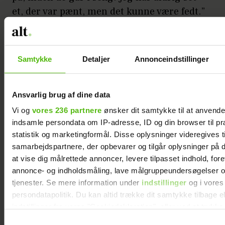
et, der var pænt, men det kunne være fedt.”
Bordet og bænken er fra e15 og stolene fra e15, Produzione Privata,
Samtykke
Detaljer
Annonceindstillinger
Roland Rainer og Ecole. Lampen er også fra Produzione Privata, og
den japanske træskærm er af designduoen BCXSY
Ansvarlig brug af dine data
Vi og
vores 236 partnere
ønsker dit samtykke til at anvend
indsamle persondata om IP-adresse, ID og din browser til pr
Mobile af Kaja Skytte og vintage-sidebord og kimono fundet i Japan.
På radiatorskjuleren står en tegning af Lisbeth Eugenie Christensen,
statistik og marketingformål. Disse oplysninger videregives t
grafikken er lavet af datteren Alva og skulpturen af Keld Moseholm
samarbejdspartnere, der opbevarer og tilgår oplysninger på d
at vise dig målrettede annoncer, levere tilpasset indhold, for
annonce- og indholdsmåling, lave målgruppeundersøgelser o
tjenester. Se mere information under
indstillinger
og i vores
persondatapolitik. Du kan altid trække dit samtykke tilbage e
indstillinger fra vores "Cookiedeklaration", eller ved at trykk
trigger" ikonet.
Samtykkevalg