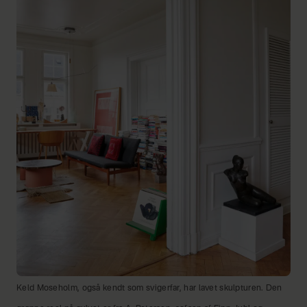
Keld Moseholm, også kendt som svigerfar, har lavet skulpturen. Den