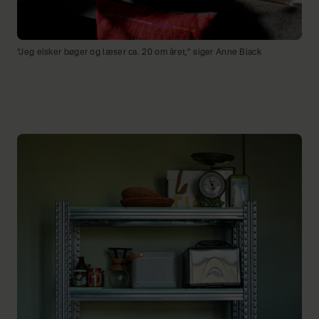
“Jeg elsker bøger og læser ca. 20 om året,” siger Anne Black