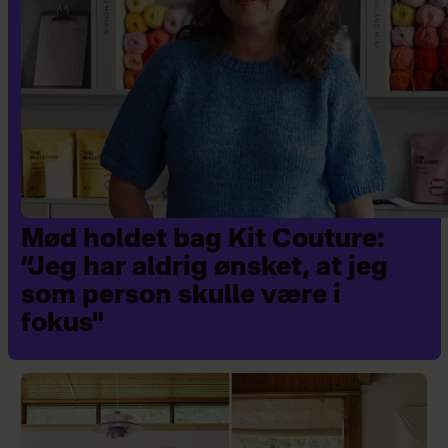
Mød holdet bag Kit Couture:
”Jeg har aldrig ønsket, at jeg
som person skulle være i
fokus"