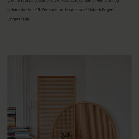
grønne reol på gulvet er fra A. Petersen, sofaen af Finn Juhl og
sofabordet fra e15. Det store røde værk er af Lisbeth Eugenie
Christensen