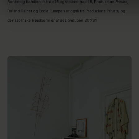
Bordet og bænken er fra e15 og stolene fra e15, Produzione Privata,
Roland Rainer og Ecole. Lampen er også fra Produzione Privata, og
den japanske træskærm er af designduoen BCXSY