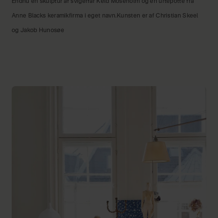
Endnu en skulptur af svigerfar Keld Moseholm og en urtepotte fra
Anne Blacks keramikfirma i eget navn.Kunsten er af Christian Skeel
og Jakob Hunosøe