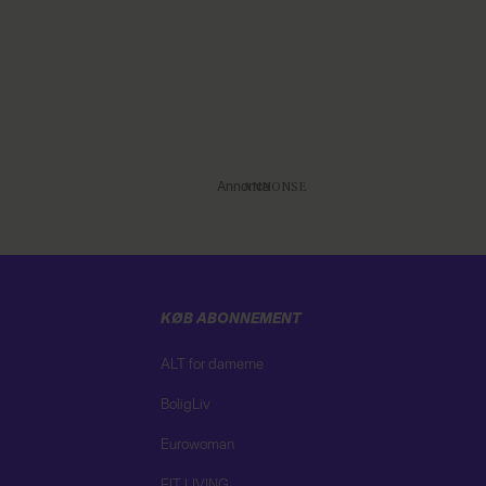
Annonce
KØB ABONNEMENT
ALT for damerne
BoligLiv
Eurowoman
FIT LIVING