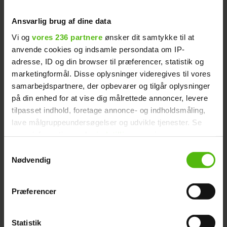
Ansvarlig brug af dine data
Vi og
vores 236 partnere
ønsker dit samtykke til at
anvende cookies og indsamle persondata om IP-
adresse, ID og din browser til præferencer, statistik og
marketingformål. Disse oplysninger videregives til vores
samarbejdspartnere, der opbevarer og tilgår oplysninger
på din enhed for at vise dig målrettede annoncer, levere
tilpasset indhold, foretage annonce- og indholdsmåling,
lave målgruppeundersøgelser og udvikle tjenester. Se
mere information under
indstillinger
og i vores
persondatapolitik. Du kan altid trække dit samtykke
Samtykkevalg
tilbage eller ændre indstillinger fra vores
Nødvendig
Albert Harson: Det kan jeg
"Cookiedeklaration", eller ved at trykke på "Privacy
trigger" ikonet.
ikke leve op til
Præferencer
Dine valg anvendes på hele websitet.
Statistik