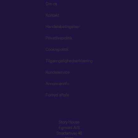
Om os
Kontakt
Handelsbetingelser
Privatlivspolitik
Cookiepolitik
Tilgængelighedserklæring
Kundeservice
Annoncørinfo
Fortryd aftale
Story House
Egmont A/S
Strødamvej 46