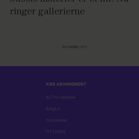
ringer gallerierne
Annonce
KØB ABONNEMENT
ALT for damerne
BoligLiv
Eurowoman
FIT LIVING