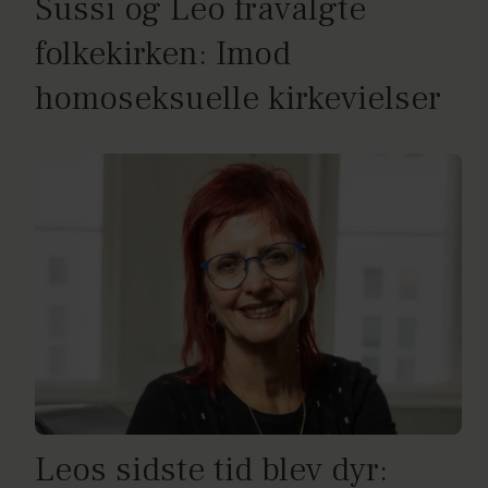
Sussi og Leo fravalgte
folkekirken: Imod
homoseksuelle kirkevielser
Leos sidste tid blev dyr: