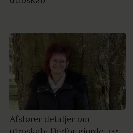
utroskab
Afslører detaljer om
utroskab: Derfor gjorde jeg