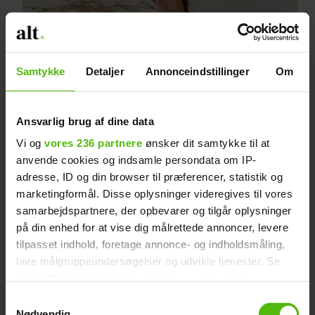
Samtykke
Detaljer
Annonceindstillinger
Om
Sussi afslører ny yngre
Ansvarlig brug af dine data
kæreste
Vi og
vores 236 partnere
ønsker dit samtykke til at
anvende cookies og indsamle persondata om IP-
adresse, ID og din browser til præferencer, statistik og
marketingformål. Disse oplysninger videregives til vores
samarbejdspartnere, der opbevarer og tilgår oplysninger
på din enhed for at vise dig målrettede annoncer, levere
tilpasset indhold, foretage annonce- og indholdsmåling,
lave målgruppeundersøgelser og udvikle tjenester. Se
mere information under
indstillinger
og i vores
persondatapolitik. Du kan altid trække dit samtykke
Samtykkevalg
tilbage eller ændre indstillinger fra vores
Nødvendig