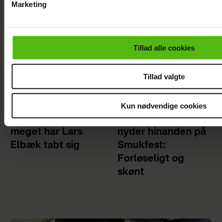
Marketing
Du kan til enhver tid trække dit samtykke tilbage via linket i 
læse mere om vores brug af cookies, samarbejdspartnere og
personoplysninger i forbindelse hermed i både
Tillad alle cookies
vores
privatlivspolitik
og
cookiepolitik
.
Tillad valgte
Kun nødvendige cookies
Se billedet: Så
Mie og Anders
meget har Lars
nyder hinanden på
Elbæk tabt sig
Smukfest:
Forløseligt og
skønt