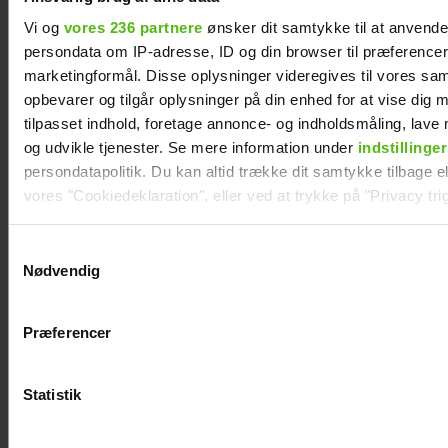
Vi og
vores 236 partnere
ønsker dit samtykke til at anvend
persondata om IP-adresse, ID og din browser til præferencer, 
marketingformål. Disse oplysninger videregives til vores sa
opbevarer og tilgår oplysninger på din enhed for at vise dig 
tilpasset indhold, foretage annonce- og indholdsmåling, lav
og udvikle tjenester. Se mere information under
indstillinger
persondatapolitik. Du kan altid trække dit samtykke tilbage ell
vores "Cookiedeklaration", eller ved at trykke på "Privacy trig
Dine valg anvendes på hele websitet.
Samtykkevalg
Nødvendig
Vi ønsker dit samtykke til at indsamle og bruge data for at k
relevant journalistisk indhold til dig.
Præferencer
Vi anvender egne cookies og cookies fra tredjeparter til at a
Philip May på Smukfest for
vores hjemmeside. Vi indsamler data om IP, ID og din browser 
første gang: "Jeg har
generere statistik og huske dine præferencer samt til brug fo
Statistik
kæmpe forventninger"
optimere vores reklametiltag på sociale medier og til at vise d
med sociale medier.