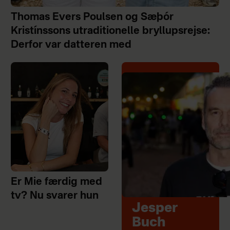
Thomas Evers Poulsen og Sæþór
Kristínssons utraditionelle bryllupsrejse:
Derfor var datteren med
Er Mie færdig med
tv? Nu svarer hun
Jesper
Buch