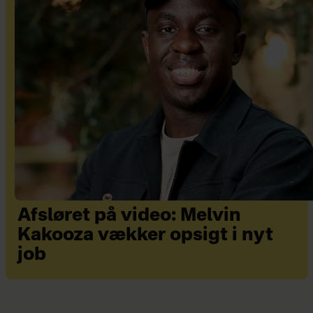
Afsløret på video: Melvin
Kakooza vækker opsigt i nyt
job