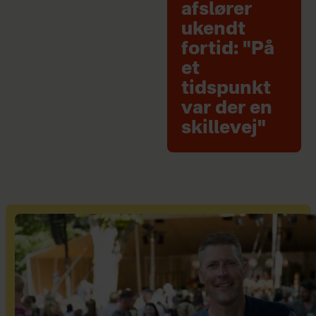
afslører
ukendt
fortid: "På
et
tidspunkt
var der en
skillevej"