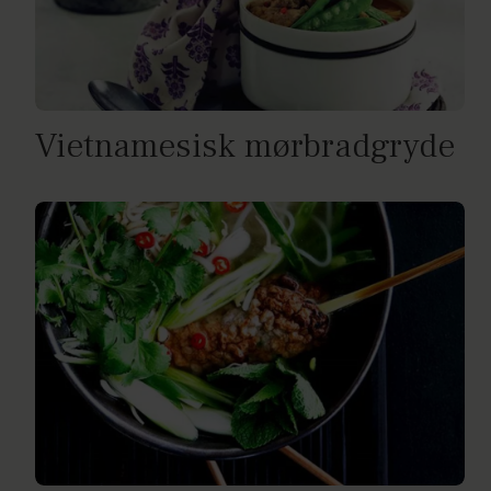
Vietnamesisk mørbradgryde