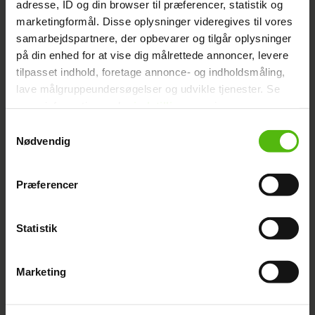
adresse, ID og din browser til præferencer, statistik og
marketingformål. Disse oplysninger videregives til vores
samarbejdspartnere, der opbevarer og tilgår oplysninger
på din enhed for at vise dig målrettede annoncer, levere
tilpasset indhold, foretage annonce- og indholdsmåling,
lave målgruppeundersøgelser og udvikle tjenester. Se
mere information under
indstillinger
og i vores
persondatapolitik. Du kan altid trække dit samtykke
Samtykkevalg
tilbage eller ændre indstillinger fra vores
Nødvendig
"Cookiedeklaration", eller ved at trykke på "Privacy
Sprøde forårsruller med
trigger" ikonet.
Præferencer
salat
Dine valg anvendes på hele websitet.
Statistik
Vi ønsker dit samtykke til at indsamle og bruge data for
at kunne levere og finansiere relevant journalistisk
Marketing
indhold til dig.
Vi anvender egne cookies og cookies fra tredjeparter til
at at optimere dit besøg på vores hjemmeside. Vi