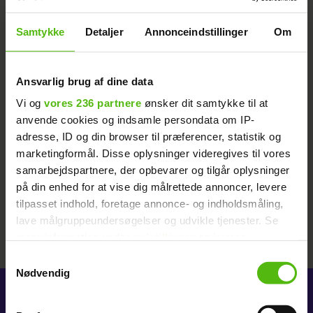
programmer og kendisser
Samtykke
Detaljer
Annonceindstillinger
Om
GIFT VED FØRSTE BLIK
X FACTOR
Ansvarlig brug af dine data
SILAS - JOHANNES - LOUISE
Vi og
vores 236 partnere
ønsker dit samtykke til at
anvende cookies og indsamle persondata om IP-
adresse, ID og din browser til præferencer, statistik og
marketingformål. Disse oplysninger videregives til vores
samarbejdspartnere, der opbevarer og tilgår oplysninger
på din enhed for at vise dig målrettede annoncer, levere
tilpasset indhold, foretage annonce- og indholdsmåling,
lave målgruppeundersøgelser og udvikle tjenester. Se
mere information under
indstillinger
og i vores
persondatapolitik. Du kan altid trække dit samtykke
Samtykkevalg
tilbage eller ændre indstillinger fra vores
Nødvendig
"Cookiedeklaration", eller ved at trykke på "Privacy
trigger" ikonet.
KØB ABONNEMENT