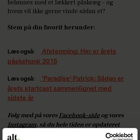
belønnes med et lækkert påskeæg - og
hvem vil ikke gerne vinde sådan et?
Stem på din favorit herunder:
Afstemning: Her er årets
Læs også:
påskehunk 2015
‘Paradise’-Patrick: Sådan er
Læs også:
årets startcast sammenlignet med
sidste år
Følg med på vores
Facebook-side
og vores
Instagram
, så du hele tiden er opdateret
med nyheder fra diverse reality-