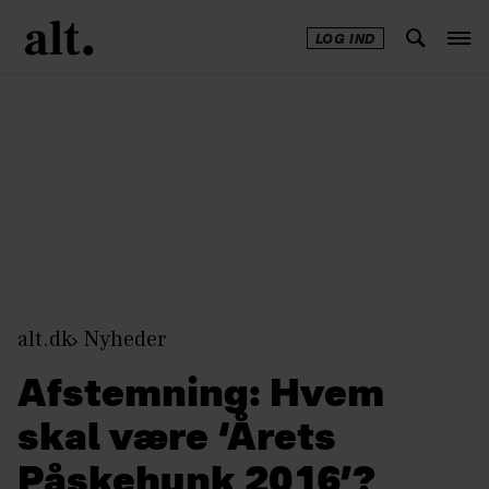
LOG IND
Annonce
alt.dk
Nyheder
Afstemning: Hvem
skal være ‘Årets
Påskehunk 2016’?