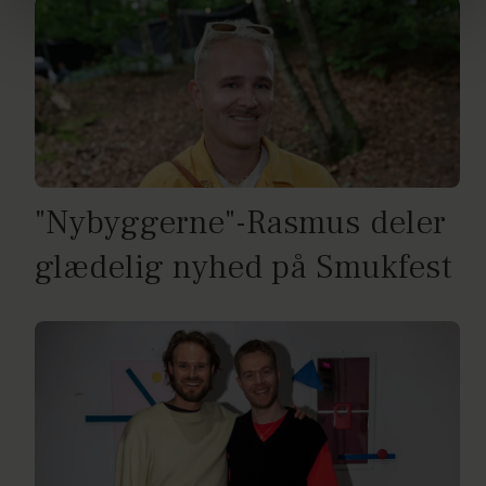
brug af cookies, samarbejdspartnere og behandling af
dine personoplysninger i forbindelse hermed i både
vores
privatlivspolitik
og
cookiepolitik
.
"Nybyggerne"-Rasmus deler
glædelig nyhed på Smukfest