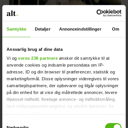
Samtykke
Detaljer
Annonceindstillinger
Om
TV 2-par afslører stor nyhed:
Bryllup og boligsalg
Ansvarlig brug af dine data
Vi og
vores 236 partnere
ønsker dit samtykke til at
anvende cookies og indsamle persondata om IP-
adresse, ID og din browser til præferencer, statistik og
marketingformål. Disse oplysninger videregives til vores
samarbejdspartnere, der opbevarer og tilgår oplysninger
på din enhed for at vise dig målrettede annoncer, levere
tilpasset indhold, foretage annonce- og indholdsmåling,
lave målgruppeundersøgelser og udvikle tjenester. Se
mere information under
indstillinger
og i vores
Utraditionelt bryllup: I dag
persondatapolitik. Du kan altid trække dit samtykke
Samtykkevalg
tilbage eller ændre indstillinger fra vores
Nødvendig