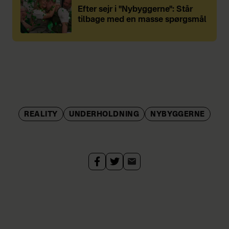
Efter sejr i "Nybyggerne": Står
tilbage med en masse spørgsmål
REALITY
UNDERHOLDNING
NYBYGGERNE