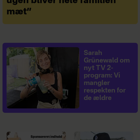
ugen bliver hele familien
mæt”
Sarah
Grünewald om
nyt TV 2-
program: Vi
mangler
respekten for
de ældre
Sponsoreret indhold