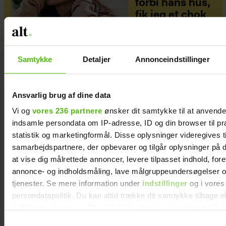
forbi hans hus,
fik jeg et chok
Samtykke
Detaljer
Annonceindstillinger
Ansvarlig brug af dine data
Vi og
vores 236 partnere
ønsker dit samtykke til at anvend
indsamle persondata om IP-adresse, ID og din browser til pr
statistik og marketingformål. Disse oplysninger videregives t
samarbejdspartnere, der opbevarer og tilgår oplysninger på d
at vise dig målrettede annoncer, levere tilpasset indhold, for
annonce- og indholdsmåling, lave målgruppeundersøgelser o
tjenester. Se mere information under
indstillinger
og i vores
persondatapolitik. Du kan altid trække dit samtykke tilbage e
indstillinger fra vores "Cookiedeklaration", eller ved at trykk
trigger" ikonet.
Samtykkevalg