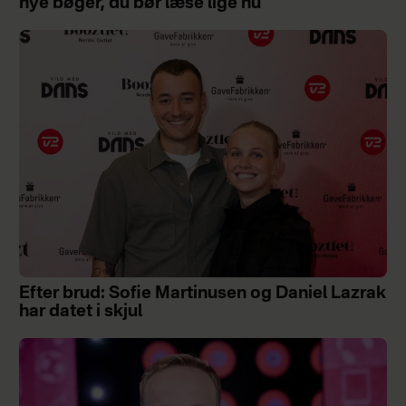
nye bøger, du bør læse lige nu
Efter brud: Sofie Martinusen og Daniel Lazrak
har datet i skjul