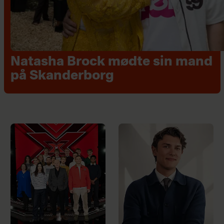
Natasha Brock mødte sin mand
på Skanderborg