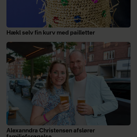
Hækl selv fin kurv med pailletter
Alexanndra Christensen afslører
familieforøgelse