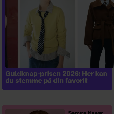
Guldknap-prisen 2026: Her kan
du stemme på din favorit
Samira Nawa: