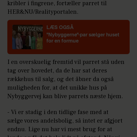
kribler i fingrene, fortæller parret til
HER&NU/Realityportalen.
LÆS OGSÅ
"Nybyggerne"-par sælger huset
for en formue
I en overskuelig fremtid vil parret stå uden
tag over hovedet, da de har sat deres
rækkehus til salg, og det åbner da også
muligheden for, at det unikke hus på
Nybyggervej kan blive parrets næste hjem.
- Vi er stadig i den tidlige fase med at
sælge vores andelsbolig, så intet er afgjort
endnu. Lige nu har vi mest brug for at