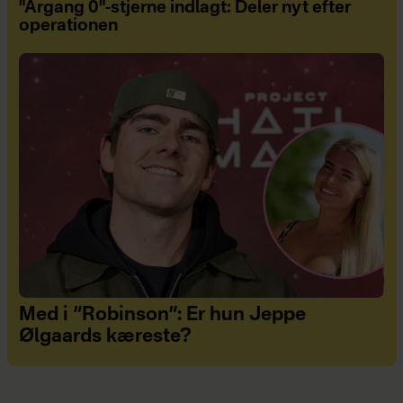
"Årgang 0"-stjerne indlagt: Deler nyt efter
operationen
Med i “Robinson”: Er hun Jeppe
Ølgaards kæreste?