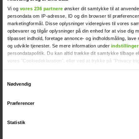
Vi og
vores 236 partnere
ønsker dit samtykke til at anvend
persondata om IP-adresse, ID og din browser til præferencer, 
marketingformål. Disse oplysninger videregives til vores sa
opbevarer og tilgår oplysninger på din enhed for at vise dig 
tilpasset indhold, foretage annonce- og indholdsmåling, lav
og udvikle tjenester. Se mere information under
indstillinger
persondatapolitik. Du kan altid trække dit samtykke tilbage ell
vores "Cookiedeklaration", eller ved at trykke på "Privacy trig
Dine valg anvendes på hele websitet.
Samtykkevalg
Natasha Brock mødte sin mand på
Nødvendig
Skanderborg
Vi ønsker dit samtykke til at indsamle og bruge data for at k
relevant journalistisk indhold til dig.
Præferencer
Vi anvender egne cookies og cookies fra tredjeparter til at a
vores hjemmeside. Vi indsamler data om IP, ID og din browser 
generere statistik og huske dine præferencer samt til brug fo
Statistik
optimere vores reklametiltag på sociale medier og til at vise d
med sociale medier.