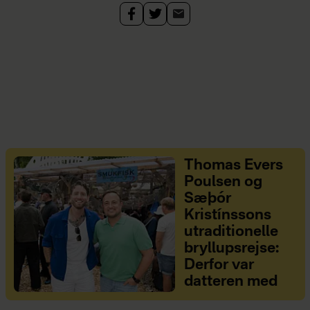
Thomas Evers
Poulsen og
Sæþór
Kristínssons
utraditionelle
bryllupsrejse:
Derfor var
datteren med