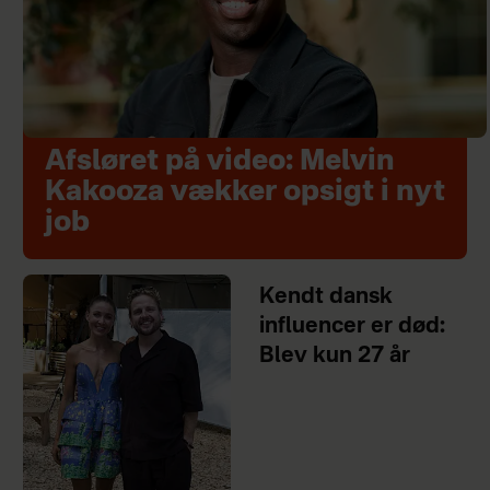
Afsløret på video: Melvin
Kakooza vækker opsigt i nyt
job
Kendt dansk
influencer er død:
Blev kun 27 år