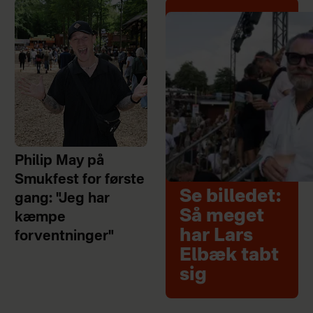
Philip May på
Smukfest for første
Se billedet:
gang: "Jeg har
Så meget
kæmpe
har Lars
forventninger"
Elbæk tabt
sig