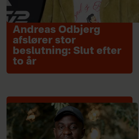
Andreas Odbjerg
afslører stor
beslutning: Slut efter
to år