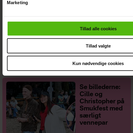
Marketing
Du kan til enhver tid trække dit samtykke tilbage via linket i 
læse mere om vores brug af cookies, samarbejdspartnere og
personoplysninger i forbindelse hermed i både
Tillad alle cookies
vores
privatlivspolitik
og
cookiepolitik
.
Janni Ree afsted for første gang: Jeg er
Tillad valgte
nervøs!
Kun nødvendige cookies
Se billederne:
Cille og
Christopher på
Smukfest med
særligt
vennepar