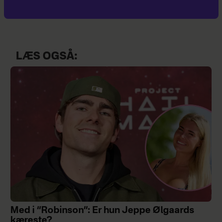
LÆS OGSÅ:
Med i “Robinson”: Er hun Jeppe Ølgaards
kæreste?