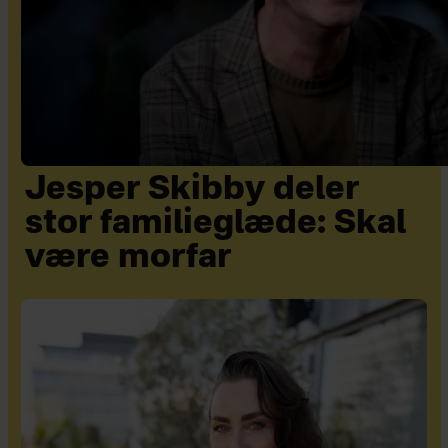
Jesper Skibby deler
stor familieglæde: Skal
være morfar