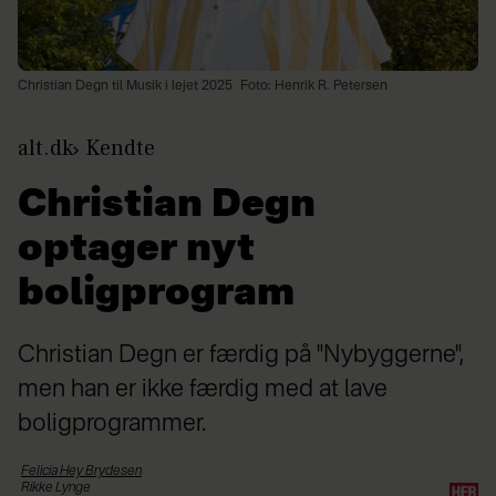
Christian Degn til Musik i lejet 2025
Foto: Henrik R. Petersen
alt.dk
Kendte
Christian Degn
optager nyt
boligprogram
Christian Degn er færdig på "Nybyggerne",
men han er ikke færdig med at lave
boligprogrammer.
Felicia Hey
Brydesen
Rikke
Lynge