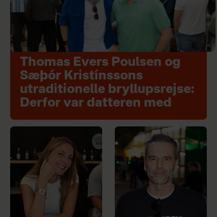
Thomas Evers Poulsen og
Sæþór Kristínssons
utraditionelle bryllupsrejse:
Derfor var datteren med