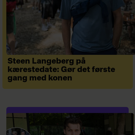
Steen Langeberg på
kærestedate: Gør det første
gang med konen