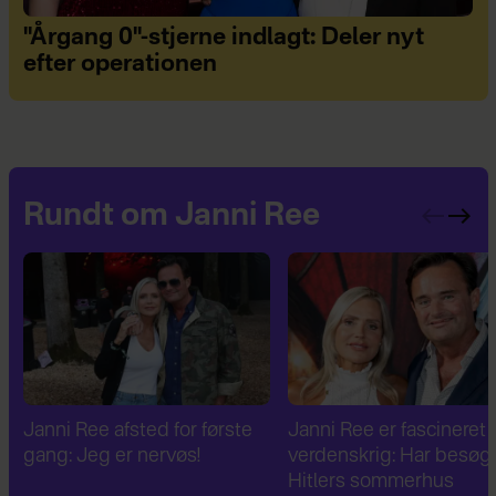
"Årgang 0"-stjerne indlagt: Deler nyt
efter operationen
Rundt om Janni Ree
Janni Ree er fascineret af 2.
Janni Ree bryder
verdenskrig: Har besøgt
tavsheden: "Det er
Hitlers sommerhus
fuldstændig absurd"