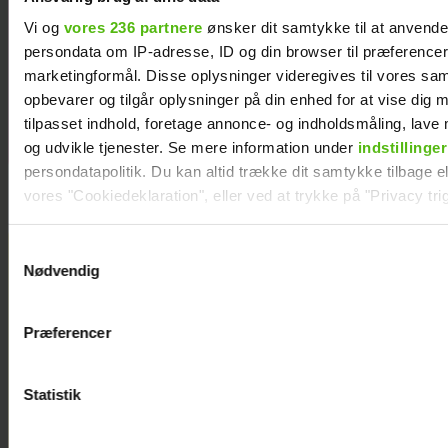
afsted for
første gang:
Vi og
vores 236 partnere
ønsker dit samtykke til at anvend
Jeg er nervøs!
persondata om IP-adresse, ID og din browser til præferencer, 
marketingformål. Disse oplysninger videregives til vores sa
opbevarer og tilgår oplysninger på din enhed for at vise dig 
tilpasset indhold, foretage annonce- og indholdsmåling, lav
og udvikle tjenester. Se mere information under
indstillinger
persondatapolitik. Du kan altid trække dit samtykke tilbage ell
vores "Cookiedeklaration", eller ved at trykke på "Privacy trig
Dine valg anvendes på hele websitet.
Samtykkevalg
Nødvendig
Vi ønsker dit samtykke til at indsamle og bruge data for at k
relevant journalistisk indhold til dig.
Præferencer
Vi anvender egne cookies og cookies fra tredjeparter til at a
vores hjemmeside. Vi indsamler data om IP, ID og din browser 
generere statistik og huske dine præferencer samt til brug fo
Statistik
optimere vores reklametiltag på sociale medier og til at vise d
med sociale medier.