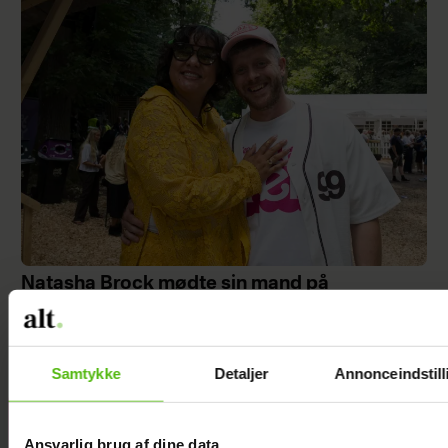
Natasha Brock mødte sin mand på
Skanderborg
Samtykke
Detaljer
Annonceindstill
Janni Ree
Ansvarlig brug af dine data