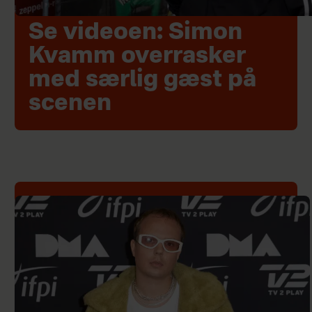
Se videoen: Simon
Kvamm overrasker
med særlig gæst på
scenen