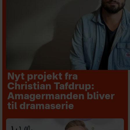
Nyt projekt fra
Christian Tafdrup:
Amagermanden bliver
til dramaserie