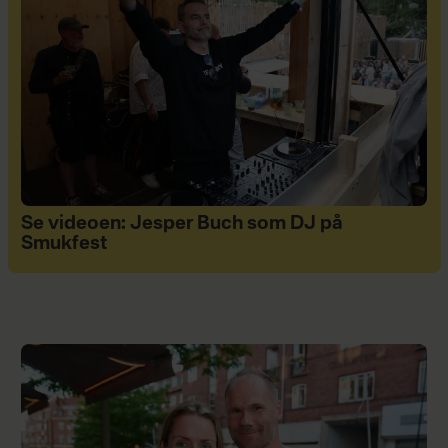
Se videoen: Jesper Buch som DJ på
Smukfest