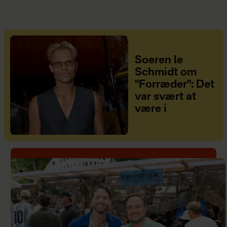
Soeren le
Schmidt om
"Forræder": Det
var svært at
være i