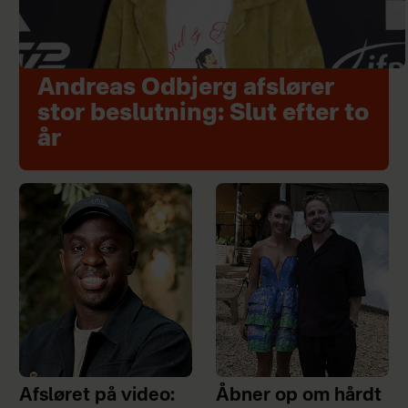
Andreas Odbjerg afslører
stor beslutning: Slut efter to
år
Afsløret på video:
Åbner op om hårdt