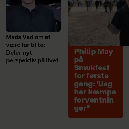
Mads Vad om at
være far til to:
Philip May
Deler nyt
på
perspektiv på livet
Smukfest
for første
gang: "Jeg
har kæmpe
forventnin
ger"