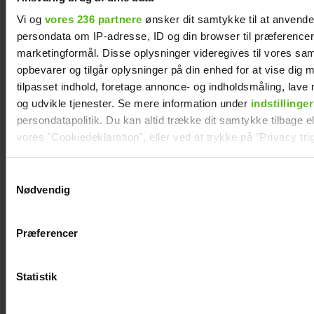
Vi og
vores 236 partnere
ønsker dit samtykke til at anvend
persondata om IP-adresse, ID og din browser til præferencer, 
marketingformål. Disse oplysninger videregives til vores sa
Peter Qvortrup Geisling
opbevarer og tilgår oplysninger på din enhed for at vise dig 
røber fremtidsplaner: Håber
tilpasset indhold, foretage annonce- og indholdsmåling, lav
at få det igennem
og udvikle tjenester. Se mere information under
indstillinger
persondatapolitik. Du kan altid trække dit samtykke tilbage ell
vores "Cookiedeklaration", eller ved at trykke på "Privacy trig
Dine valg anvendes på hele websitet.
Samtykkevalg
Nødvendig
Vi ønsker dit samtykke til at indsamle og bruge data for at k
relevant journalistisk indhold til dig.
Præferencer
Vi anvender egne cookies og cookies fra tredjeparter til at a
vores hjemmeside. Vi indsamler data om IP, ID og din browser 
generere statistik og huske dine præferencer samt til brug fo
Statistik
optimere vores reklametiltag på sociale medier og til at vise d
Efter brud: Sofie
Mads Vad om at
med sociale medier.
Martinusen og
være far til to: