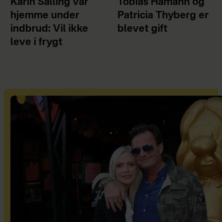
Karin Salling var
Tobias Hamann og
hjemme under
Patricia Thyberg er
indbrud: Vil ikke
blevet gift
leve i frygt