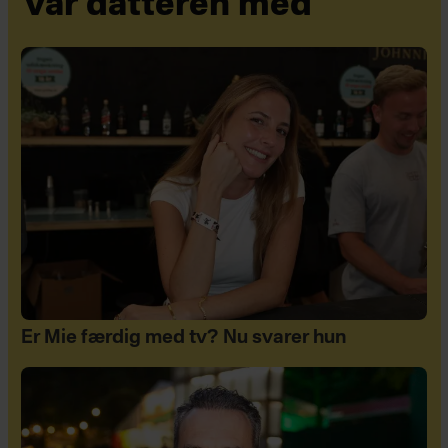
var datteren med
Er Mie færdig med tv? Nu svarer hun