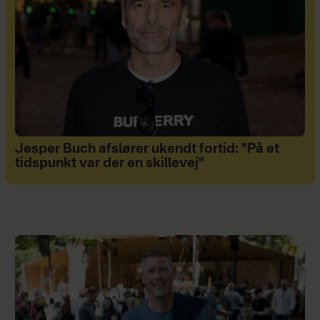
Jesper Buch afslører ukendt fortid: "På et
tidspunkt var der en skillevej"