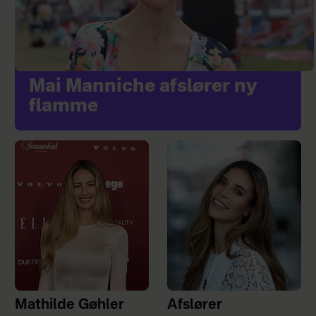
Mai Manniche afslører ny
flamme
Mathilde Gøhler
Afslører