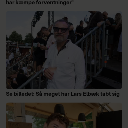
har kæmpe forventninger"
Se billedet: Så meget har Lars Elbæk tabt sig