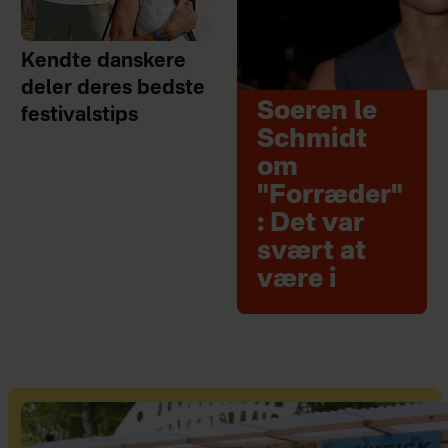
Kendte danskere
deler deres bedste
Soeren le
festivalstips
Schmidt
om
"Forræder"
: Det var
svært at
være i