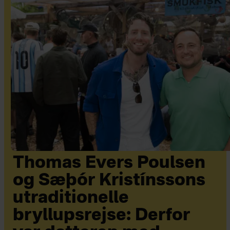
Thomas Evers Poulsen
og Sæþór Kristínssons
utraditionelle
bryllupsrejse: Derfor