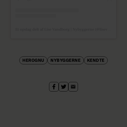
Et opslag delt af Lise Vandborg | Nybyggerne (@lisevandborg)
HEROGNU
NYBYGGERNE
KENDTE