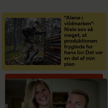
”Alene i
vildmarken”-
Niels sov så
meget, at
produktionen
frygtede for
hans liv: Det var
en del af min
plan