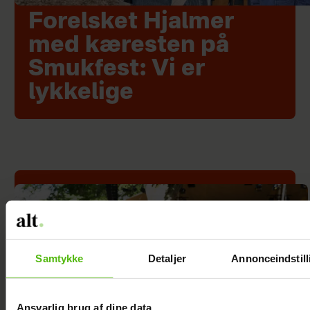
Forelsket Hjalmer
med kæresten på
Smukfest: Vi er
lykkelige
Samtykke
Detaljer
Annonceindstill
Ansvarlig brug af dine data