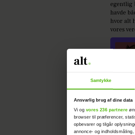
egentlig 
havde båd
hvor alt 
vores ver
Samtykke
Den 7. a
fødslen.
Ansvarlig brug af dine data
Vi og
vores 236 partnere
øns
- Vi hav
browser til præferencer, stat
natten ov
opbevarer og tilgår oplysning
kort, føl
annonce- og indholdsmåling,