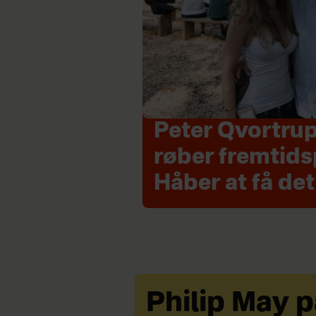
Peter Qvortrup
røber fremtids
Håber at få de
Philip May p