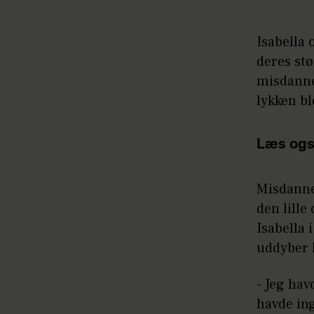
Isabella
deres stø
misdanne
lykken bl
Læs ogs
Misdannel
den lille
Isabella 
uddyber
- Jeg hav
havde ing