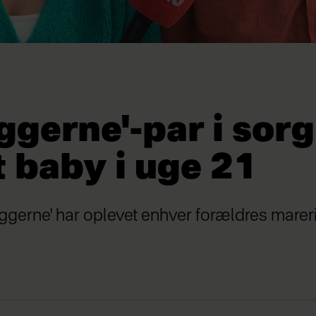
gerne'-par i sorg
 baby i uge 21
yggerne' har oplevet enhver forældres mareri