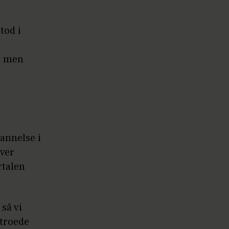
tod i
, men
annelse i
iver
rtalen
så vi
 troede