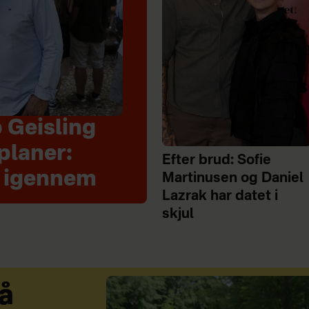
 Geisling
planer:
Efter brud: Sofie
t igennem
Martinusen og Daniel
Lazrak har datet i
skjul
å