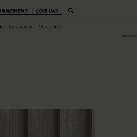
ONNEMENT
LOG IND
ig
Eurowoman
Vores Børn
Annonce