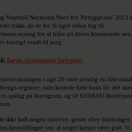
 og Naphtali Normann Noer fra 'Nybyggerne' 2023 s
rste lykke, da de for få uger siden tog til
lsesscanning for at hilse på deres kommende søn
ev hurtigt vendt til sorg.
å:
Sarah Grünewald fortryder
sesscanningen i uge 20 viste nemlig en lille misd
 drengs organer, som kostede hele hans liv, det skr
i et opslag på Instagram, og til HER&NU/Realitypo
 hun:
de ikke haft nogen smerter, gener eller blødninger, 
en forestillinger om, at noget kunne være galt. Vi