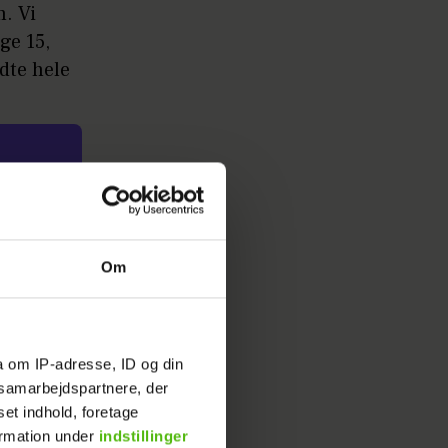
m. Vi
ge 15,
ndte hele
t: Se
Om
d ved
a om IP-adresse, ID og din
am ved os
s samarbejdspartnere, der
op var så
set indhold, foretage
hokket er
ormation under
indstillinger