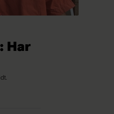
: Har
dt.