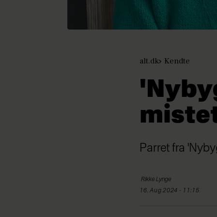
alt.dk
Kendte
'Nybyg
mistet
Parret fra 'Nyb
Rikke
Lynge
16. Aug 2024 - 11:15