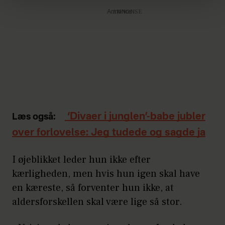
dine personoplysninger i forbindelse hermed i både
vores
privatlivspolitik
og
cookiepolitik
.
Annonce
‘Divaer i junglen’-babe jubler
Læs også:
over forlovelse: Jeg tudede og sagde ja
I øjeblikket leder hun ikke efter
kærligheden, men hvis hun igen skal have
en kæreste, så forventer hun ikke, at
aldersforskellen skal være lige så stor.