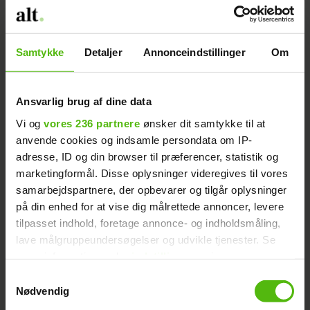
udelukket (at være venner, red.), men det
er det for ham. Han kan ikke være venner
med en, han stadigvæk har kærestefølelser
Samtykke
Detaljer
Annonceindstillinger
Om
for. Men det er udelukket, at vi bliver
kærester igen. Det lyder så hårdt, men jeg
er gladere uden, slår hun fast.
Ansvarlig brug af dine data
Vi og
vores 236 partnere
ønsker dit samtykke til at
‘Bryggen’-Didde taler ud
Læs også:
anvende cookies og indsamle persondata om IP-
adresse, ID og din browser til præferencer, statistik og
efter bruddet
marketingformål. Disse oplysninger videregives til vores
samarbejdspartnere, der opbevarer og tilgår oplysninger
SE VIDEOEN: Fie Laursen bliver skidt i
på din enhed for at vise dig målrettede annoncer, levere
hovedet
tilpasset indhold, foretage annonce- og indholdsmåling,
lave målgruppeundersøgelser og udvikle tjenester. Se
Aldersforskellen
mere information under
indstillinger
og i vores
persondatapolitik. Du kan altid trække dit samtykke
I DR3-serien virkede det ikke til, at den
Samtykkevalg
tilbage eller ændre indstillinger fra vores
Nødvendig
store aldersforskel skabte problemer for
"Cookiedeklaration", eller ved at trykke på "Privacy