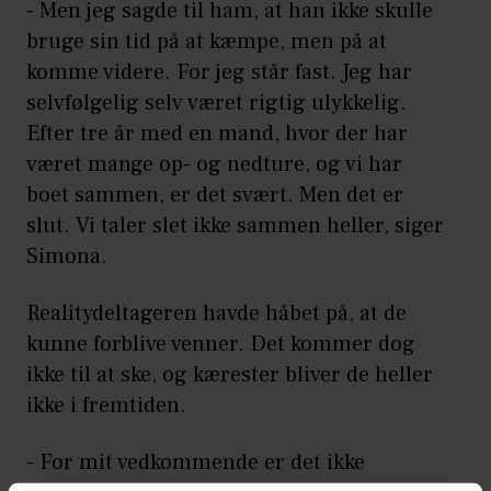
- Men jeg sagde til ham, at han ikke skulle
bruge sin tid på at kæmpe, men på at
komme videre. For jeg står fast. Jeg har
selvfølgelig selv været rigtig ulykkelig.
Efter tre år med en mand, hvor der har
været mange op- og nedture, og vi har
boet sammen, er det svært. Men det er
slut. Vi taler slet ikke sammen heller, siger
Simona.
Realitydeltageren havde håbet på, at de
kunne forblive venner. Det kommer dog
ikke til at ske, og kærester bliver de heller
ikke i fremtiden.
- For mit vedkommende er det ikke