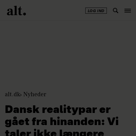
LOG IND
Annonce
alt.dk
Nyheder
Dansk realitypar er
gået fra hinanden: Vi
taler ikke længere