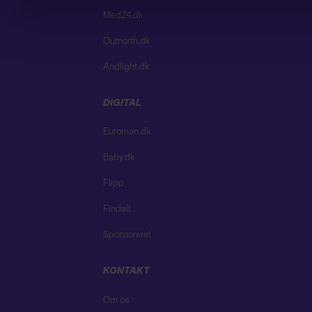
Med24.dk
Outnorth.dk
Andlight.dk
DIGITAL
Euroman.dk
Baby.dk
Flipp
Findalt
Sponsoreret
KONTAKT
Om os