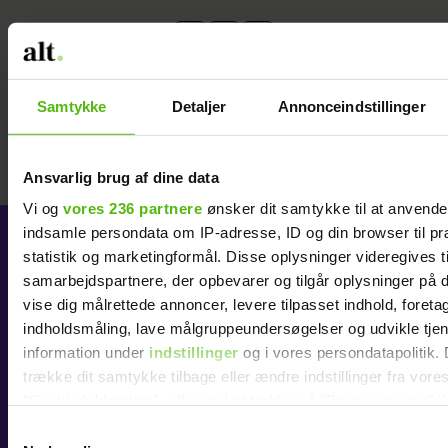
Samtykke
Detaljer
Annonceindstillinger
Ansvarlig brug af dine data
Vi og
vores 236 partnere
ønsker dit samtykke til at anvend
indsamle persondata om IP-adresse, ID og din browser til pr
statistik og marketingformål. Disse oplysninger videregives t
KØB ABONNEMENT
samarbejdspartnere, der opbevarer og tilgår oplysninger på d
vise dig målrettede annoncer, levere tilpasset indhold, foret
ALT for damerne
indholdsmåling, lave målgruppeundersøgelser og udvikle tje
BoligLiv
information under
indstillinger
og i vores persondatapolitik. 
trække dit samtykke tilbage eller ændre indstillinger fra vore
Eurowoman
"Cookiedeklaration", eller ved at trykke på "Privacy trigger" i
FIT LIVING
Samtykkevalg