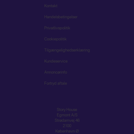
Kontakt
Handelsbetingelser
Privatlivspolitik
Cookiepolitik
Tilgængelighedserklæring
Kundeservice
Annoncørinfo
Fortryd aftale
Story House
Egmont A/S
Strødamvej 46
2100
København Ø