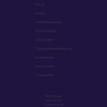
Om os
Kontakt
Handelsbetingelser
Privatlivspolitik
Cookiepolitik
Tilgængelighedserklæring
Kundeservice
Annoncørinfo
Fortryd aftale
Story House
Egmont A/S
Strødamvej 46