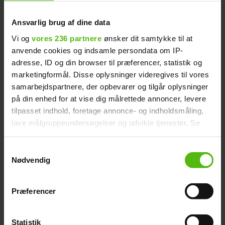
blevet far
Ansvarlig brug af dine data
Vi og
vores 236 partnere
ønsker dit samtykke til at
HOT NEWS: Reality-babe
Læs også:
anvende cookies og indsamle persondata om IP-
har fundet kærligheden
adresse, ID og din browser til præferencer, statistik og
marketingformål. Disse oplysninger videregives til vores
Han fortæller, at nogle af de billeder, som
samarbejdspartnere, der opbevarer og tilgår oplysninger
Fie har lagt op, kan være på grund af ham.
på din enhed for at vise dig målrettede annoncer, levere
tilpasset indhold, foretage annonce- og indholdsmåling,
Han slår dog fast, at det hele i så fald er
lave målgruppeundersøgelser og udvikle tjenester. Se
sket frivilligt under voldsom sex, som de
mere information under
indstillinger
og i vores
begge var vilde med.
persondatapolitik. Du kan altid trække dit samtykke
Samtykkevalg
tilbage eller ændre indstillinger fra vores
Nødvendig
- Jeg vil gerne slå fast, at jeg aldrig
"Cookiedeklaration", eller ved at trykke på "Privacy
nogensinde har slået en pige med et
trigger" ikonet.
Præferencer
knytnæveslag eller andet af det, hun
Dine valg anvendes på hele websitet.
skriver. Jeg har haft hård sex med Fie, da vi
var kærester, hvor jeg også har slået hende
Statistik