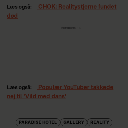
CHOK: Realitystjerne fundet
Læs også:
død
Annonce
Populær YouTuber takkede
Læs også:
nej til ‘Vild med dans’
PARADISE HOTEL
GALLERY
REALITY