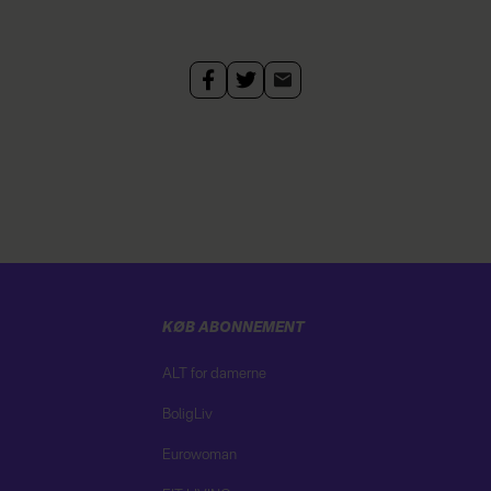
KØB ABONNEMENT
ALT for damerne
BoligLiv
Eurowoman