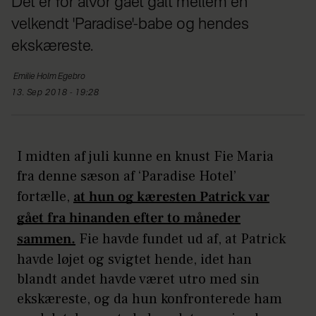
Det er for alvor gået galt mellem en
velkendt 'Paradise'-babe og hendes
ekskæreste.
Emilie Holm
Egebro
13. Sep 2018 - 19:28
I midten af juli kunne en knust Fie Maria
fra denne sæson af ‘Paradise Hotel’
fortælle,
at hun og kæresten Patrick var
gået fra hinanden efter to måneder
sammen.
Fie havde fundet ud af, at Patrick
havde løjet og svigtet hende, idet han
blandt andet havde været utro med sin
ekskæreste, og da hun konfronterede ham