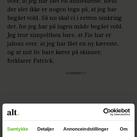
over, at jeg har fået en anmeldelse, fordi
der slet ikke er nogen tegn på, at jeg har
begået vold. Så nu skal vi i retten omkring
det, for jeg har på ingen måde begået vold.
Jeg tror simpelthen bare, at Fie har er
jaloux over, at jeg har fået en ny kæreste,
og at mit liv bare kører på skinner,
forklarer Patrick.
Annonce
Samtykke
Detaljer
Annonceindstillinger
Om
SE BILLEDERNE: ‘Paradise’-Mads er