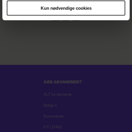
Kun nødvendige cookies
Du kan til enhver tid trække dit samtykke tilbage via
linket i vores cookiepolitik. Du kan læse mere om vores
brug af cookies, samarbejdspartnere og behandling af
dine personoplysninger i forbindelse hermed i både
vores
privatlivspolitik
og
cookiepolitik
.
KØB ABONNEMENT
ALT for damerne
BoligLiv
Eurowoman
FIT LIVING