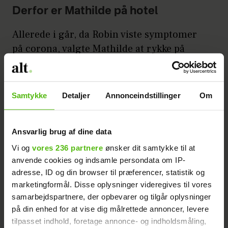
Derfor er Mathilde på hotel
Allerede i går, da Robin viste symptomer
på corona, valgte Mathilde at rykke på
hotel for natten.
Annonce
Samtykke
Detaljer
Annonceindstillinger
Om
Ansvarlig brug af dine data
Vi og
vores 236 partnere
ønsker dit samtykke til at
anvende cookies og indsamle persondata om IP-
adresse, ID og din browser til præferencer, statistik og
marketingformål. Disse oplysninger videregives til vores
- Vi tænkte, at vi ikke ville tage nogle
samarbejdspartnere, der opbevarer og tilgår oplysninger
chancer, og jeg var alligevel ikke hjemme,
på din enhed for at vise dig målrettede annoncer, levere
så jeg kunne lige så godt tage på hotel,
tilpasset indhold, foretage annonce- og indholdsmåling,