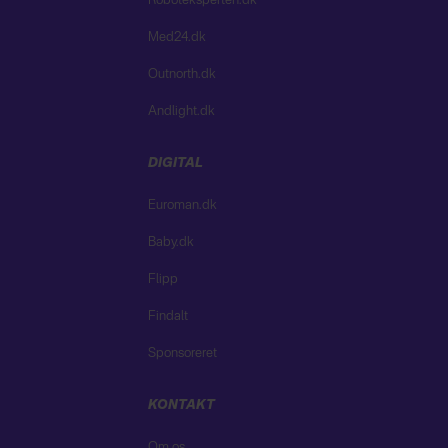
Roboteksperten.dk
Med24.dk
Outnorth.dk
Andlight.dk
DIGITAL
Euroman.dk
Baby.dk
Flipp
Findalt
Sponsoreret
KONTAKT
Om os