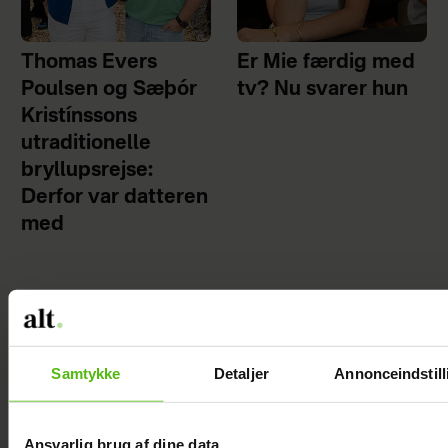
Thomas Evers
Er Mie færdig med
Poulsen og Sæþór
tv? Nu svarer hun
Kristínssons
utraditionelle
bryllupsrejse:
Derfor var datteren
med
Samtykke
Detaljer
Annonceindstill
Ansvarlig brug af dine data