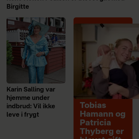
Birgitte
Karin Salling var
hjemme under
Tobias
indbrud: Vil ikke
Hamann og
leve i frygt
Patricia
Thyberg er