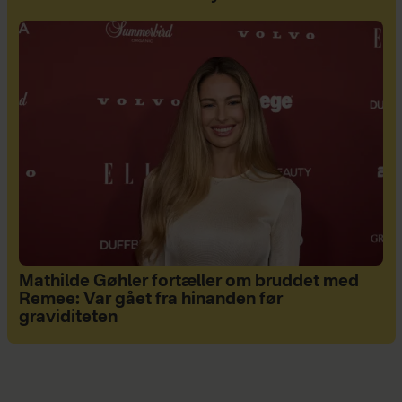
Mathilde Gøhler fortæller om bruddet med
Remee: Var gået fra hinanden før
graviditeten