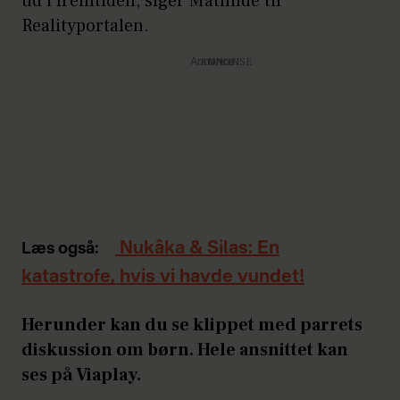
ud i fremtiden, siger Mathilde til
Realityportalen.
Annonce
Nukâka & Silas: En
Læs også:
katastrofe, hvis vi havde vundet!
Herunder kan du se klippet med parrets
diskussion om børn. Hele ansnittet kan
ses på Viaplay.