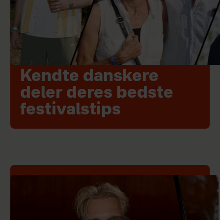
Kendte danskere
deler deres bedste
festivalstips