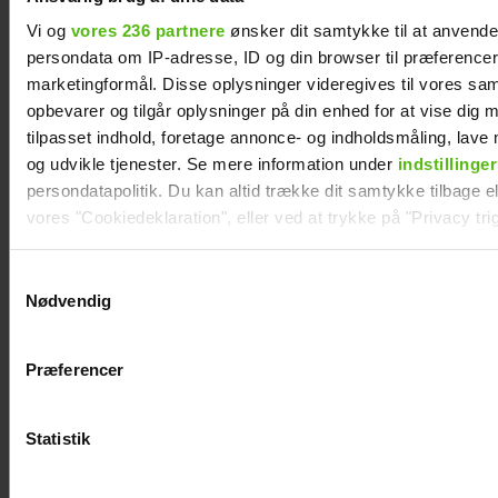
Vi og
vores 236 partnere
ønsker dit samtykke til at anvend
persondata om IP-adresse, ID og din browser til præferencer, 
marketingformål. Disse oplysninger videregives til vores sa
opbevarer og tilgår oplysninger på din enhed for at vise dig 
tilpasset indhold, foretage annonce- og indholdsmåling, lav
og udvikle tjenester. Se mere information under
indstillinger
Jesper Buch afslører ukendt fortid: "På et
persondatapolitik. Du kan altid trække dit samtykke tilbage ell
tidspunkt var der en skillevej"
vores "Cookiedeklaration", eller ved at trykke på "Privacy trig
Dine valg anvendes på hele websitet.
Samtykkevalg
Nødvendig
Vi ønsker dit samtykke til at indsamle og bruge data for at k
relevant journalistisk indhold til dig.
Præferencer
Vi anvender egne cookies og cookies fra tredjeparter til at a
vores hjemmeside. Vi indsamler data om IP, ID og din browser 
generere statistik og huske dine præferencer samt til brug fo
Statistik
optimere vores reklametiltag på sociale medier og til at vise d
med sociale medier.