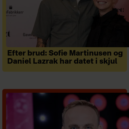
Efter brud: Sofie Martinusen og
Daniel Lazrak har datet i skjul