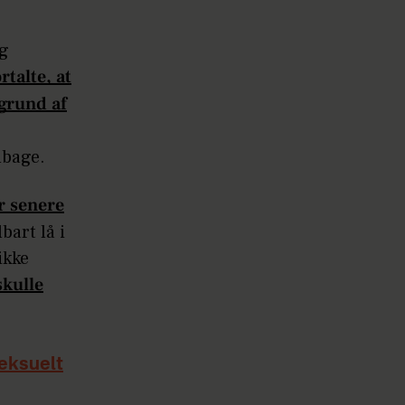
og
rtalte, at
grund af
lbage.
r senere
bart lå i
ikke
skulle
seksuelt