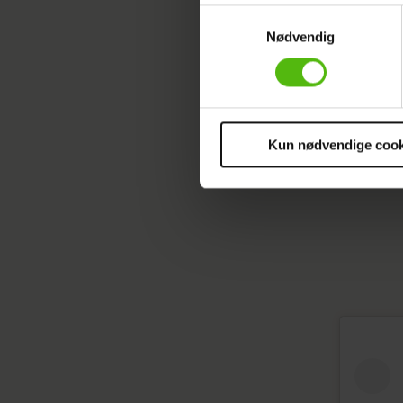
de altså 
Dine valg anvendes på hele w
Samtykkevalg
Nødvendig
Vi ønsker dit samtykke til at 
Læs ogs
Vi anvender egne cookies og c
om IP, ID og din browser for a
Herunder
markedsføring, så vi kan opti
sociale medier.
Kun nødvendige cook
Du kan til enhver tid trække 
cookies, samarbejdspartnere 
vores
privatlivspolitik
og
co