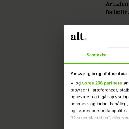
Artiklen
fortælle,
Læs ogs
Det var h
Samtykke
med en sm
hun på I
Ansvarlig brug af dine data
- Jeg glæ
Vi og
vores 236 partnere
øns
browser til præferencer, stat
og jeg er
opbevarer og tilgår oplysning
stærkere
annonce- og indholdsmåling,
true! Jeg 
og i vores persondatapolitik. 
"Cookiedeklaration", eller ved
Irina og 