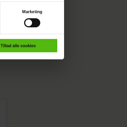
Marketing
ournalistisk indhold til dig.
emmeside. Vi indsamler data
er samt til brug for
ktioner i forbindelse med
Tillad alle cookies
e mere om vores brug af
 både