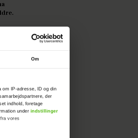
na
ldre.
e han
Om
fslører
edste ven,
a om IP-adresse, ID og din
s samarbejdspartnere, der
g er
set indhold, foretage
- it’s
ormation under
indstillinger
 fra vores
 nu kan