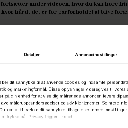
 fortsætter under videoen, hvor du kan høre Iri
 hvor hårdt det er for parforholdet at blive foræ
å:
Irina har købt vildt drømmehus
an så i går under parrets tur til Milano. Her fried
Detaljer
Annonceindstillinger
uk ring, og Irina var ikke i tvivl om svaret. Det a
nstagram.
der mig til at tilbringe resten af mit liv med min b
ker dit samtykke til at anvende cookies og indsamle persondat
istik og marketingformål. Disse oplysninger videregives til vore
 taknemmelig for, at vi har fundet hinanden igen o
er på din enhed for at vise dig målrettede annoncer, levere tilpas
 sammen end nogensinde. Kærlighed overvinder alt 
 lave målgruppeundersøgelser og udvikle tjenester. Se mere inf
elsker dig skat, skriver hun til billedet af parret.
Du kan altid trække dit samtykke tilbage eller ændre indstillinger
 at trykke på "Privacy trigger" ikonet.
Morten har sammen datteren Allessia på tre år, og