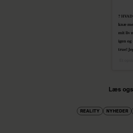
? HVAD 
knæ med
mit liv
igen og
true! Je
Et opsl
Læs ogs
REALITY
NYHEDER