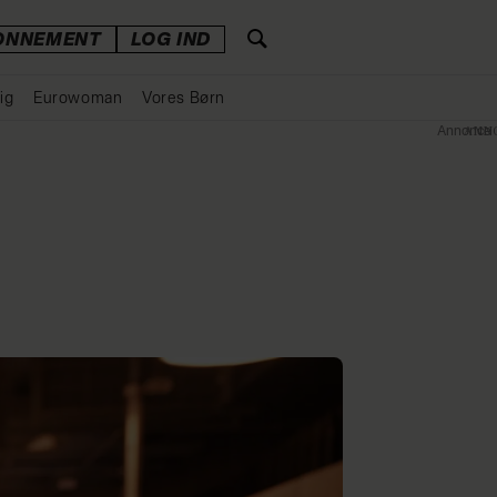
ONNEMENT
LOG IND
ig
Eurowoman
Vores Børn
Annonce