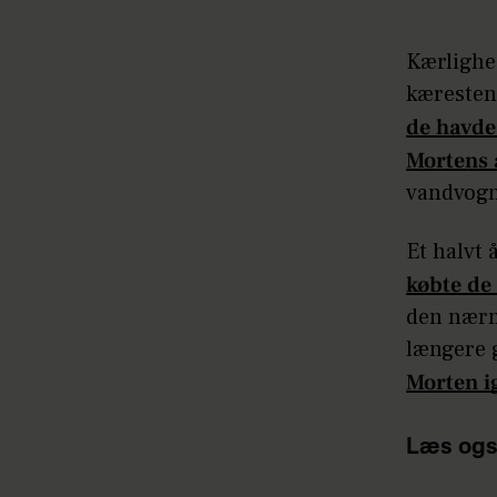
Kærlighe
kæresten
de havde
Mortens 
vandvogne
Et halvt
købte de
den nærme
længere 
Morten i
Læs ogs