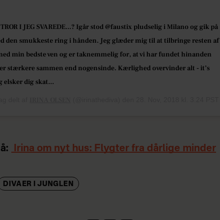
TROR I JEG SVAREDE...? Igår stod @faustix pludselig i Milano og gik på
 den smukkeste ring i hånden. Jeg glæder mig til at tilbringe resten af
 med min bedste ven og er taknemmelig for, at vi har fundet hinanden
 er stærkere sammen end nogensinde. Kærlighed overvinder alt - it’s
g elsker dig skat...
ag delt af
IRINA OLSEN
(@irinathediva) den
28. Nov, 2018 kl. 3.24 PST
å:
Irina om nyt hus: Flygter fra dårlige minder
DIVAER I JUNGLEN