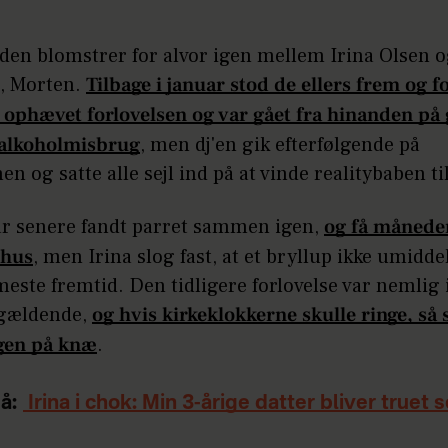
den blomstrer for alvor igen mellem Irina Olsen 
, Morten.
Tilbage i januar stod de ellers frem og fo
 ophævet forlovelsen og var gået fra hinanden på 
alkoholmisbrug
, men dj'en gik efterfølgende på
n og satte alle sejl ind på at vinde realitybaben ti
 år senere fandt parret sammen igen,
og få månede
 hus
, men Irina slog fast, at et bryllup ikke umiddel
ste fremtid. Den tidligere forlovelse var nemlig 
gældende,
og hvis kirkeklokkerne skulle ringe, så 
gen på knæ
.
å:
Irina i chok: Min 3-årige datter bliver truet 