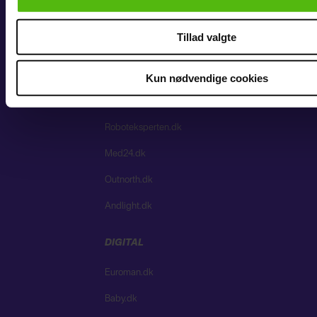
samarbejdspartnere og behandling af dine personoplysninger 
Flipp
hermed i både vores
privatlivspolitik
og
cookiepolitik
.
Tillad valgte
PARTNERE
KitchenOne.dk
Kun nødvendige cookies
Jollyroom.dk
Roboteksperten.dk
Med24.dk
Outnorth.dk
Andlight.dk
DIGITAL
Euroman.dk
Baby.dk