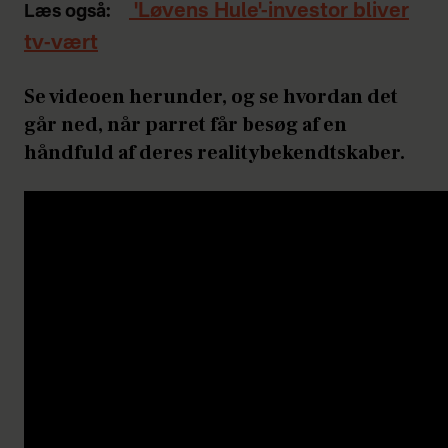
'Løvens Hule'-investor bliver
Læs også:
tv-vært
Se videoen herunder, og se hvordan det
går ned, når parret får besøg af en
håndfuld af deres realitybekendtskaber.