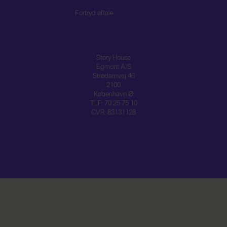
Fortryd aftale
Story House
Egmont A/S
Strødamvej 46
2100
København Ø
TLF: 70 25 75 10
CVR: 83131128