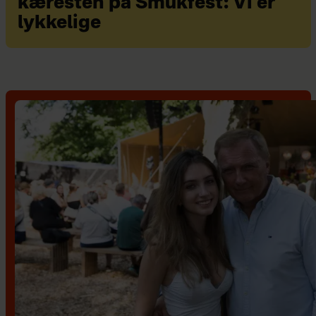
kæresten på Smukfest: Vi er
lykkelige