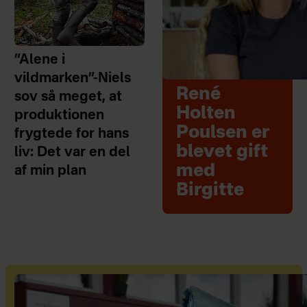
”Alene i
vildmarken”-Niels
René
sov så meget, at
Holten
produktionen
Poulsen er
frygtede for hans
blevet gift
liv: Det var en del
med
af min plan
Birgitte