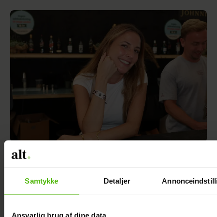
Er Mie færdig med tv? Nu svarer hun
Samtykke
Detaljer
Annonceindstill
Ansvarlig brug af dine data