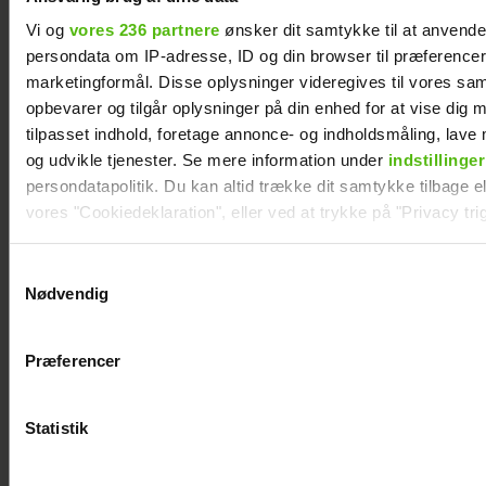
Vi og
vores 236 partnere
ønsker dit samtykke til at anvend
persondata om IP-adresse, ID og din browser til præferencer, 
marketingformål. Disse oplysninger videregives til vores sa
opbevarer og tilgår oplysninger på din enhed for at vise dig 
tilpasset indhold, foretage annonce- og indholdsmåling, lav
og udvikle tjenester. Se mere information under
indstillinger
persondatapolitik. Du kan altid trække dit samtykke tilbage ell
Jesper Buch afslører ukendt fortid: "På et
vores "Cookiedeklaration", eller ved at trykke på "Privacy trig
tidspunkt var der en skillevej"
Dine valg anvendes på hele websitet.
Samtykkevalg
Nødvendig
Vi ønsker dit samtykke til at indsamle og bruge data for at k
relevant journalistisk indhold til dig.
Præferencer
Vi anvender egne cookies og cookies fra tredjeparter til at a
vores hjemmeside. Vi indsamler data om IP, ID og din browser 
generere statistik og huske dine præferencer samt til brug fo
Statistik
optimere vores reklametiltag på sociale medier og til at vise d
med sociale medier.