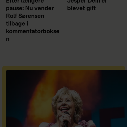
Efter længere
Jesper Dein er
pause: Nu vender
blevet gift
Rolf Sørensen
tilbage i
kommentatorbokse
n