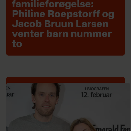
familieforøgelse:
Philine Roepstorff og
Jacob Bruun Larsen
venter barn nummer
to