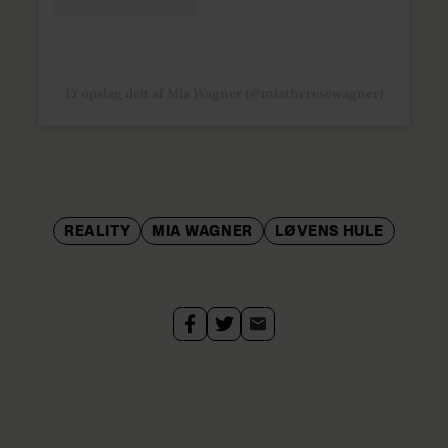
Et opslag delt af Mia Wagner (@miatheresewagner)
REALITY
MIA WAGNER
LØVENS HULE