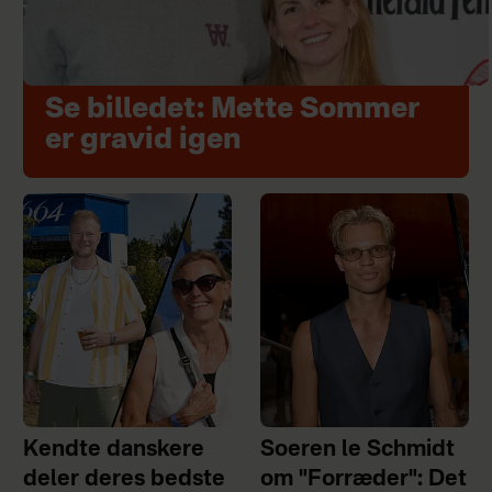
Se billedet: Mette Sommer
er gravid igen
Kendte danskere
Soeren le Schmidt
deler deres bedste
om "Forræder": Det