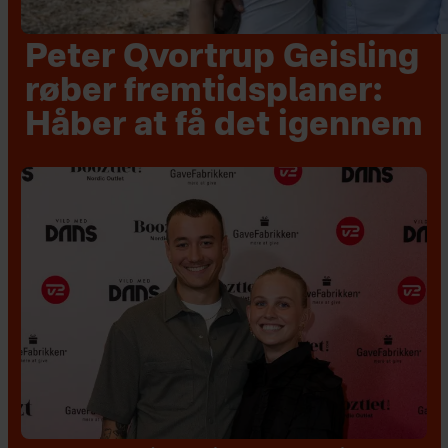
Peter Qvortrup Geisling
røber fremtidsplaner:
Håber at få det igennem