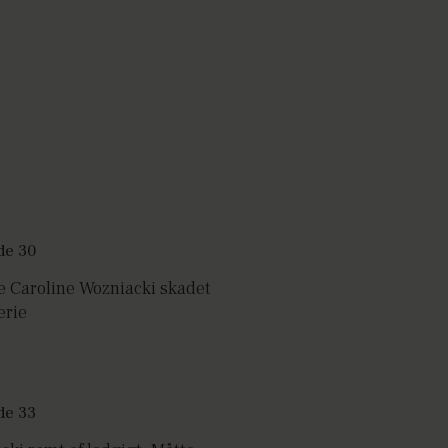
e Caroline Wozniacki skadet
erie