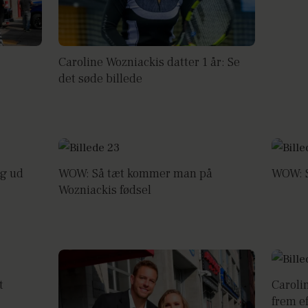
Caroline Wozniackis datter 1 år: Se
det søde billede
ng ud
WOW: Så tæt kommer man på
WOW: S
Wozniackis fødsel
t
Caroli
frem ef