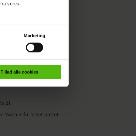
 fra vores
Marketing
ournalistisk indhold til dig.
emmeside. Vi indsamler data
er samt til brug for
ktioner i forbindelse med
Tillad alle cookies
e mere om vores brug af
 både
ne Wozniacki: Viser nuttet