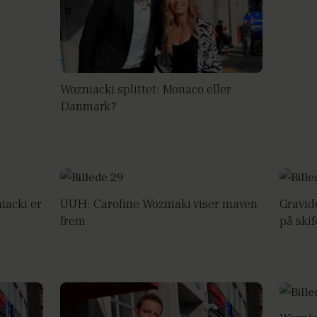
Wozniacki splittet: Monaco eller
Danmark?
iacki er
UUH: Caroline Wozniaki viser maven
Gravid
frem
på skif