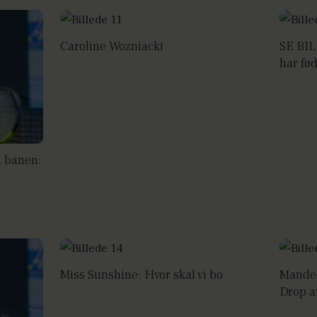
Caroline Wozniacki
SE BIL
har fød
å banen:
Miss Sunshine: Hvor skal vi bo
Manden
Drop 