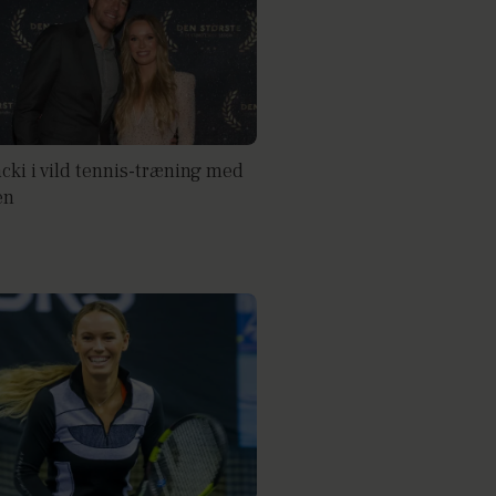
cki i vild tennis-træning med
en