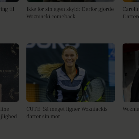
ng til
Ikke for sin egen skyld: Derfor gjorde
Caroli
Wozniacki comeback
Dattere
line
CUTE: Så meget ligner Wozniackis
Woznia
ejlighed
datter sin mor