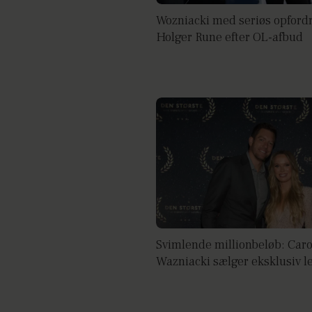
Wozniacki med seriøs opfordri
Holger Rune efter OL-afbud
Svimlende millionbeløb: Caro
Wazniacki sælger eksklusiv l