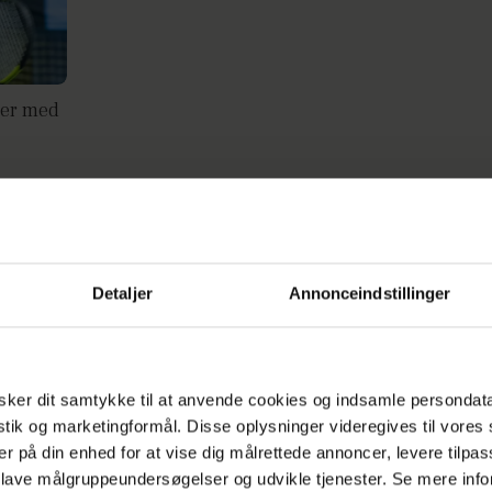
ter med
et
Skønt billede: Wozniacki viser maven
Detaljer
Annonceindstillinger
 fire
ker dit samtykke til at anvende cookies og indsamle persondat
istik og marketingformål. Disse oplysninger videregives til vore
er på din enhed for at vise dig målrettede annoncer, levere tilpas
Caroli
 lave målgruppeundersøgelser og udvikle tjenester. Se mere inf
Mindre