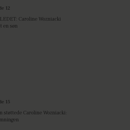
LEDET: Caroline Wozniacki
t en søn
 støttede Caroline Wozniacki:
amningen