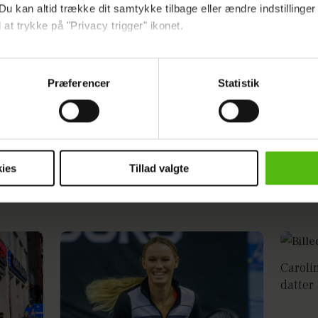
Du kan altid trække dit samtykke tilbage eller ændre indstillinger
 at trykke på "Privacy trigger" ikonet.
ebsitet.
Annonce
Præferencer
Statistik
indsamle og bruge data for at kunne levere og finansiere relevant j
ookies fra tredjeparter til at at optimere dit besøg på vores hj
t sikre funktionalitet, generere statistik og huske dine præferenc
mere vores reklametiltag på sociale medier og til at vise dig fun
ies
Tillad valgte
dit samtykke tilbage via linket i vores cookiepolitik. Du kan læs
og behandling af dine personoplysninger i forbindelse hermed i
okiepolitik
.
Caroli
datter