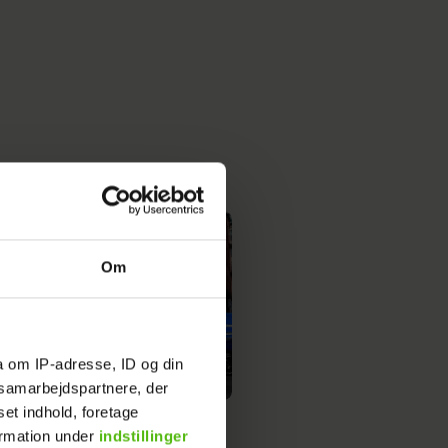
Om
a om IP-adresse, ID og din
s samarbejdspartnere, der
set indhold, foretage
ne om at være gravid igen:
ormation under
indstillinger
 stressende