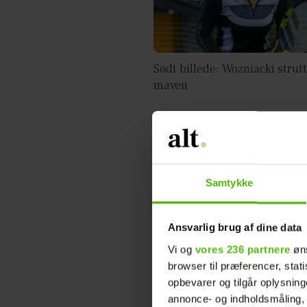
Sødt billede: Wozniacki strut
maven
Caroline Wozniacki har ændr
Samtykke
mening: Vil ikke længere have
børn
Ansvarlig brug af dine data
Vi og
vores 236 partnere
øns
browser til præferencer, stat
opbevarer og tilgår oplysning
annonce- og indholdsmåling,