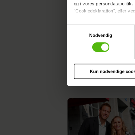
og i vores persondatapolitik. 
"Cookiedeklaration", eller ved
Dine valg anvendes på hele w
Samtykkevalg
Nødvendig
Vi ønsker dit samtykke til at 
Vi anvender egne cookies og c
om IP, ID og din browser for a
markedsføring, så vi kan opti
sociale medier.
Kun nødvendige cook
Du kan til enhver tid trække 
cookies, samarbejdspartnere 
vores
privatlivspolitik
og
co