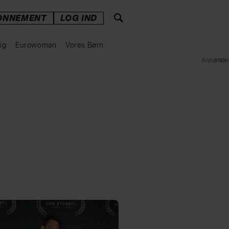
ONNEMENT
LOG IND
ig
Eurowoman
Vores Børn
Annonce