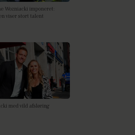
ne Wozniacki imponeret:
n viser stort talent
cki med vild afsløring