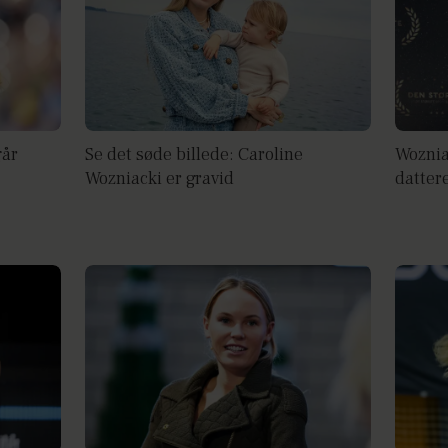
går
Se det søde billede: Caroline
Woznia
Wozniacki er gravid
datter