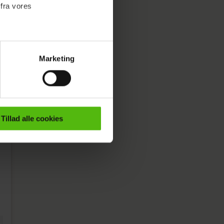
 fra vores
Marketing
ournalistisk indhold til dig.
emmeside. Vi indsamler data
er samt til brug for
ktioner i forbindelse med
Tillad alle cookies
e mere om vores brug af
 både