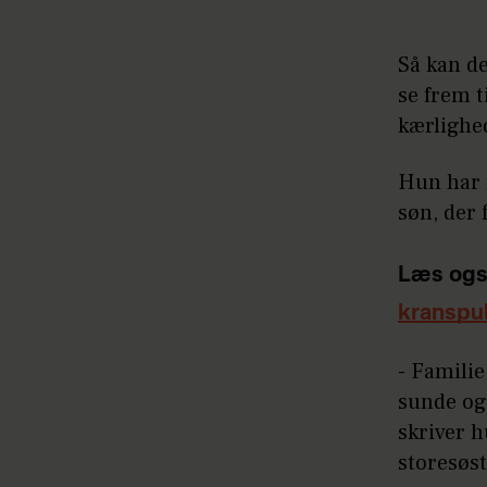
Så kan d
se frem 
kærlighe
Hun har n
søn, der
Læs ogs
kranspu
- Familie
sunde og 
skriver h
storesøst