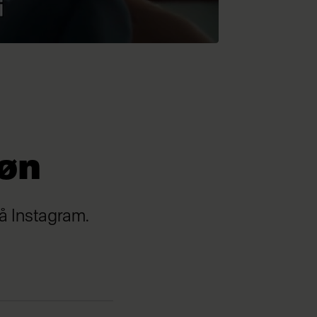
søn
på Instagram.