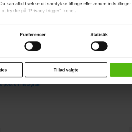
Du kan altid trække dit samtykke tilbage eller ændre indstillinger
 at trykke på "Privacy trigger" ikonet.
ebsitet.
Præferencer
Statistik
indsamle og bruge data for at kunne levere og finansiere relevant j
ookies fra tredjeparter til at at optimere dit besøg på vores hj
t sikre funktionalitet, generere statistik og huske dine præferenc
mere vores reklametiltag på sociale medier og til at vise dig fun
ies
Tillad valgte
dit samtykke tilbage via linket i vores cookiepolitik. Du kan læs
is post on Instagram
og behandling af dine personoplysninger i forbindelse hermed i
okiepolitik
.