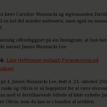
en kære Caroline Wozniacki og ægtemanden David
til en hel del mindre nattesøvn, men også en mass
d.
emlig offentliggjort på sin Instagram, at hun har
 får navnet James Wozniacki Lee.
å:
Line Hoffmeyer indlagt: Forsnævring på
lsåren
 på 4, James Wozniacki Lee, født d. 24. oktober 202
raske og Olivia er så begejstret for at være storesø
un med et dertilhørende billede af både nyfødte J
er Olivia, som du kan se i bunden af artiklen.