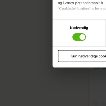
og i vores persondatapolitik. 
"Cookiedeklaration", eller ved
Dine valg anvendes på hele w
Samtykkevalg
Nødvendig
Vi ønsker dit samtykke til at 
Vi anvender egne cookies og c
om IP, ID og din browser for a
markedsføring, så vi kan opti
sociale medier.
Kun nødvendige cook
Du kan til enhver tid trække 
View th
cookies, samarbejdspartnere 
vores
privatlivspolitik
og
co