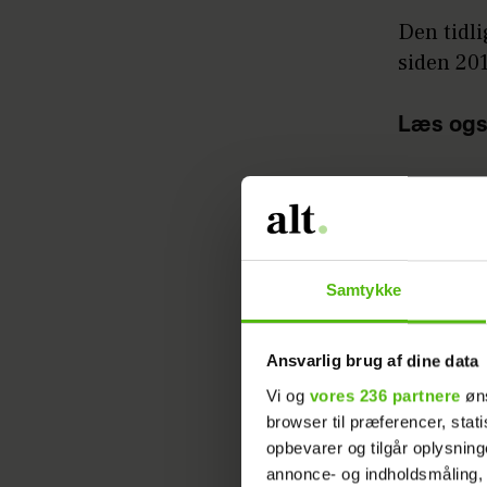
Den tidli
siden 201
Læs ogs
I mellem
nåede at 
verdensra
slam, hvi
Samtykke
Hun spill
Ansvarlig brug af dine data
Angelique
Vi og
vores 236 partnere
øns
browser til præferencer, stat
opbevarer og tilgår oplysning
annonce- og indholdsmåling,