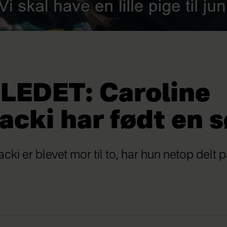
LLEDET: Caroline
cki har født en 
cki er blevet mor til to, har hun netop delt 