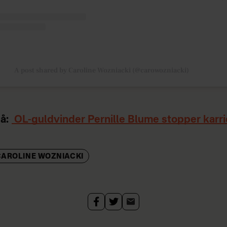
A post shared by Caroline Wozniacki (@carowozniacki)
å:
OL-guldvinder Pernille Blume stopper karr
CAROLINE WOZNIACKI