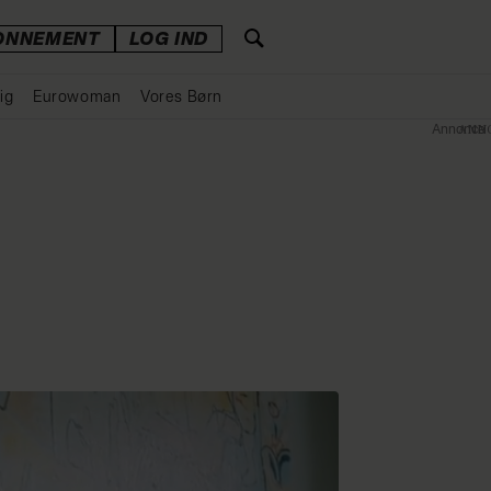
ONNEMENT
LOG IND
ig
Eurowoman
Vores Børn
Annonce