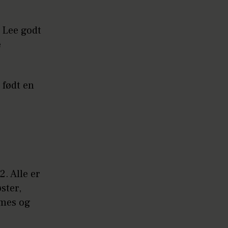
 Lee godt
e
 født en
2. Alle er
ster,
ames og