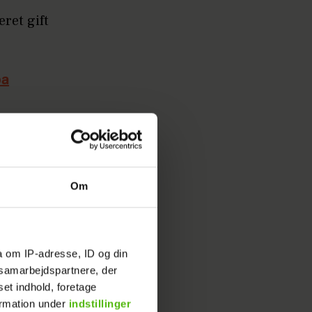
ret gift
ba
hun både
grand
Om
d tyske
, 6-4.
a om IP-adresse, ID og din
s samarbejdspartnere, der
set indhold, foretage
ormation under
indstillinger