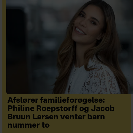
Afslører familieforøgelse:
Philine Roepstorff og Jacob
Bruun Larsen venter barn
nummer to