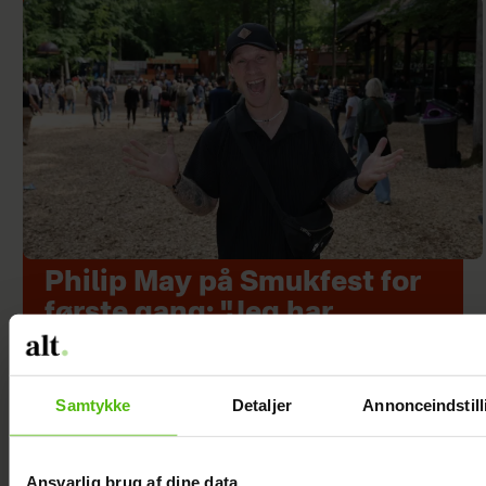
Philip May på Smukfest for
første gang: "Jeg har
kæmpe forventninger"
Samtykke
Detaljer
Annonceindstill
Ansvarlig brug af dine data