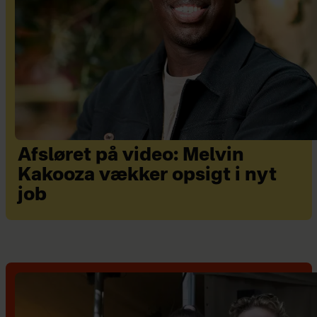
Afsløret på video: Melvin
Kakooza vækker opsigt i nyt
job