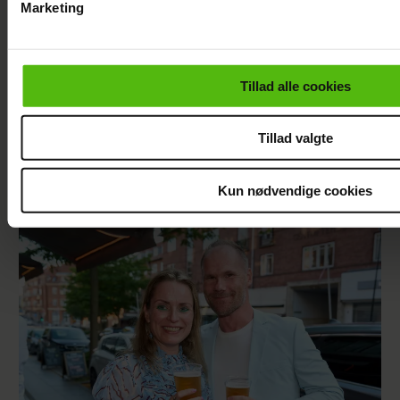
Marketing
Du kan til enhver tid trække dit samtykke tilbage via linket i 
læse mere om vores brug af cookies, samarbejdspartnere og
personoplysninger i forbindelse hermed i både
Tillad alle cookies
vores
privatlivspolitik
og
cookiepolitik
.
Tillad valgte
Se videoen: Jesper Buch som DJ på
Kun nødvendige cookies
Smukfest