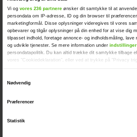
Vi og
vores 236 partnere
ønsker dit samtykke til at anvend
persondata om IP-adresse, ID og din browser til præferencer, 
marketingformål. Disse oplysninger videregives til vores sa
opbevarer og tilgår oplysninger på din enhed for at vise dig 
tilpasset indhold, foretage annonce- og indholdsmåling, lav
og udvikle tjenester. Se mere information under
indstillinger
Se billedet: Så
Mie og Anders
persondatapolitik. Du kan altid trække dit samtykke tilbage ell
meget har Lars
nyder hinanden på
vores "Cookiedeklaration", eller ved at trykke på "Privacy trig
Elbæk tabt sig
Smukfest:
Forløseligt og
Dine valg anvendes på hele websitet.
Samtykkevalg
skønt
Nødvendig
Vi ønsker dit samtykke til at indsamle og bruge data for at k
relevant journalistisk indhold til dig.
Præferencer
Vi anvender egne cookies og cookies fra tredjeparter til at a
vores hjemmeside. Vi indsamler data om IP, ID og din browser 
generere statistik og huske dine præferencer samt til brug fo
Statistik
optimere vores reklametiltag på sociale medier og til at vise d
med sociale medier.