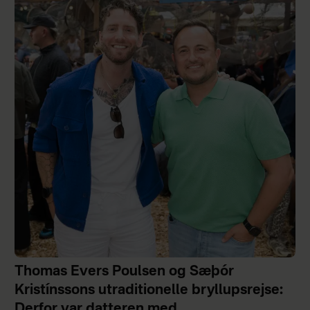
Thomas Evers Poulsen og Sæþór
Kristínssons utraditionelle bryllupsrejse:
Derfor var datteren med