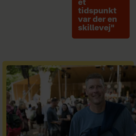
et
tidspunkt
var der en
skillevej"