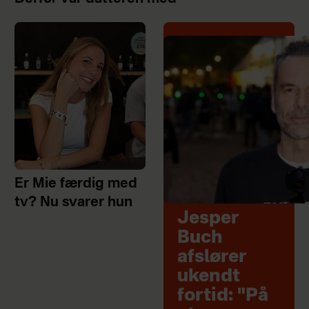
Er Mie færdig med
tv? Nu svarer hun
Jesper
Buch
afslører
ukendt
fortid: "På