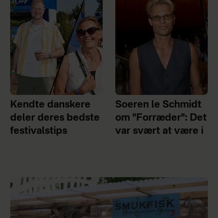
Kendte danskere
Soeren le Schmidt
deler deres bedste
om "Forræder": Det
festivalstips
var svært at være i