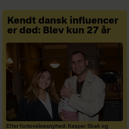
Kendt dansk influencer
er død: Blev kun 27 år
Efter forlovelsesnyhed: Kasper Skak og