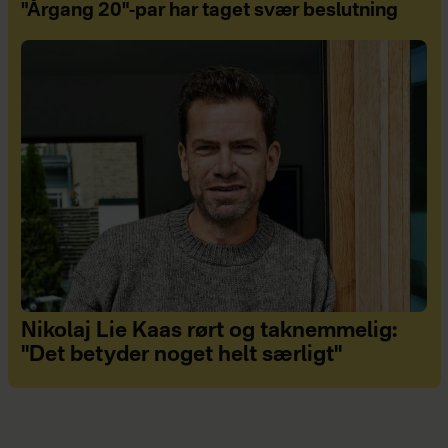
"Årgang 20"-par har taget svær beslutning
Nikolaj Lie Kaas rørt og taknemmelig:
"Det betyder noget helt særligt"