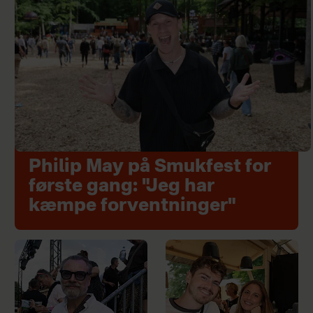
Philip May på Smukfest for
første gang: "Jeg har
kæmpe forventninger"