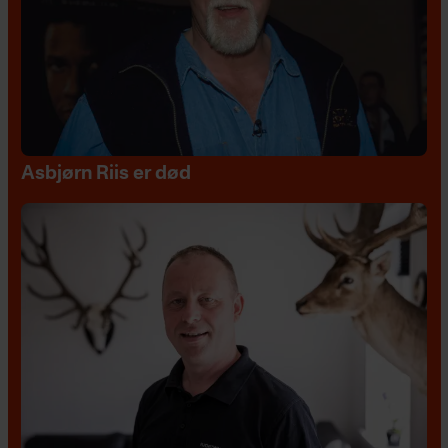
Asbjørn Riis er død