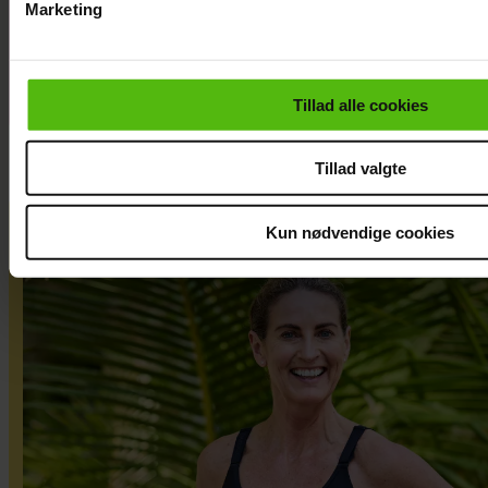
årets
Marketing
“Robinson”
Du kan til enhver tid trække dit samtykke tilbage via linket i 
læse mere om vores brug af cookies, samarbejdspartnere og
personoplysninger i forbindelse hermed i både
Tillad alle cookies
vores
privatlivspolitik
og
cookiepolitik
.
Tillad valgte
Kun nødvendige cookies