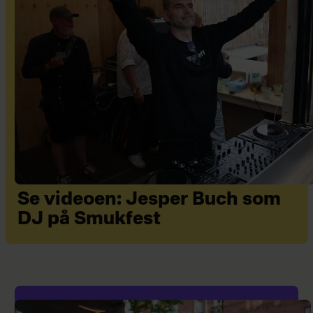
Se videoen: Jesper Buch som
DJ på Smukfest