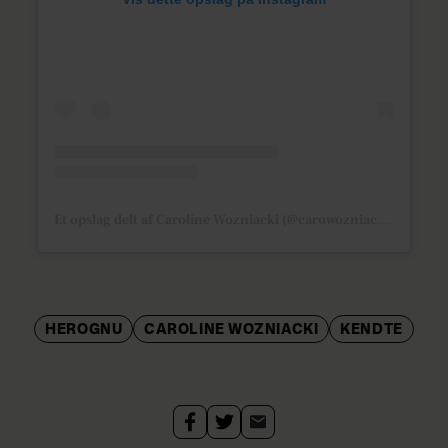
Et opslag delt af Caroline Wozniacki (@carowozniacki)
HEROGNU
CAROLINE WOZNIACKI
KENDTE