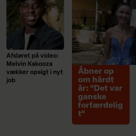
Afsløret på video:
Melvin Kakooza
Åbner op
vækker opsigt i nyt
om hårdt
job
år: "Det var
ganske
forfærdelig
t"