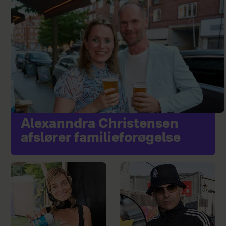
Alexanndra Christensen
afslører familieforøgelse