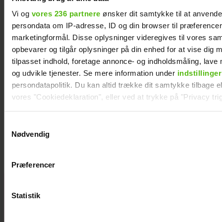
Vi og
vores 236 partnere
ønsker dit samtykke til at anvend
persondata om IP-adresse, ID og din browser til præferencer, 
marketingformål. Disse oplysninger videregives til vores sa
opbevarer og tilgår oplysninger på din enhed for at vise dig 
tilpasset indhold, foretage annonce- og indholdsmåling, lav
og udvikle tjenester. Se mere information under
indstillinger
persondatapolitik. Du kan altid trække dit samtykke tilbage ell
vores "Cookiedeklaration", eller ved at trykke på "Privacy trig
Med i “Robinson”: Er hun Jeppe Ølgaards
Dine valg anvendes på hele websitet.
Samtykkevalg
kæreste?
Nødvendig
Vi ønsker dit samtykke til at indsamle og bruge data for at k
relevant journalistisk indhold til dig.
Præferencer
Vi anvender egne cookies og cookies fra tredjeparter til at a
vores hjemmeside. Vi indsamler data om IP, ID og din browser 
Her er alle de
generere statistik og huske dine præferencer samt til brug fo
Statistik
kendte
optimere vores reklametiltag på sociale medier og til at vise d
deltagere i
med sociale medier.