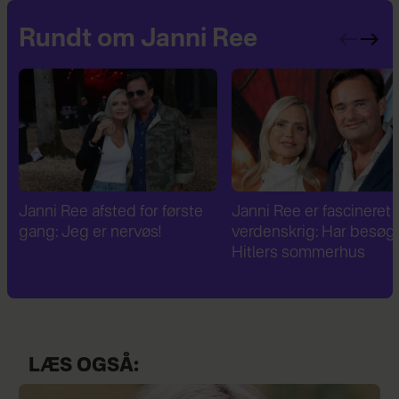
Rundt om Janni Ree
Janni Ree er fascineret af 2.
Janni Ree bryder
verdenskrig: Har besøgt
tavsheden: "Det er
Hitlers sommerhus
fuldstændig absurd"
LÆS OGSÅ: