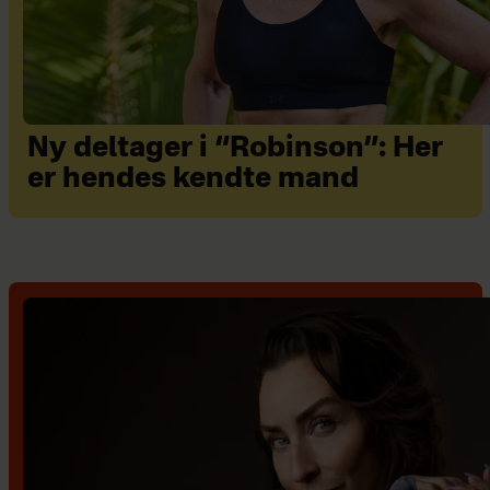
Ny deltager i “Robinson”: Her
er hendes kendte mand