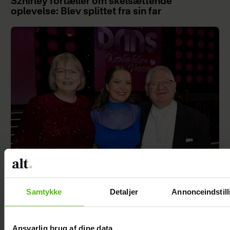
Szhirley fortæller om skelsættende
oplevelse: Blev splittet fra sin far
"Årgang 0"-stjerne indlagt: Deler nyt efter
operationen
Samtykke
Detaljer
Annonceindstill
Ansvarlig brug af dine data