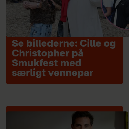
Se billederne: Cille og
Christopher på
Smukfest med
særligt vennepar