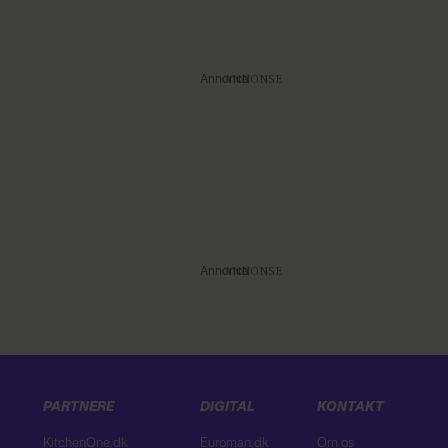
Annonce
Annonce
PARTNERE
DIGITAL
KONTAKT
KitchenOne.dk
Euroman.dk
Om os