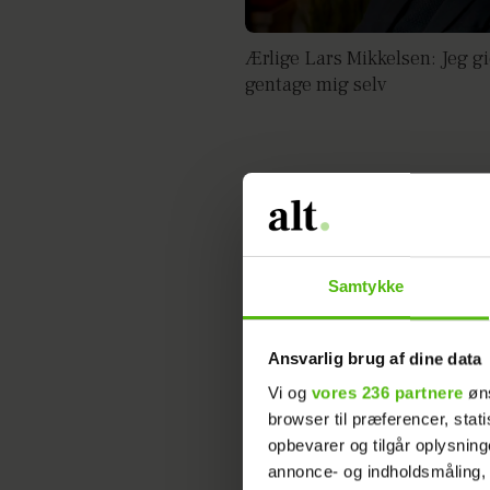
Ærlige Lars Mikkelsen: Jeg gi
gentage mig selv
Samtykke
Ansvarlig brug af dine data
Vi og
vores 236 partnere
øns
Efter lang tids tavshed: Nu b
browser til præferencer, stat
Lars Mikkelsen
opbevarer og tilgår oplysning
annonce- og indholdsmåling,