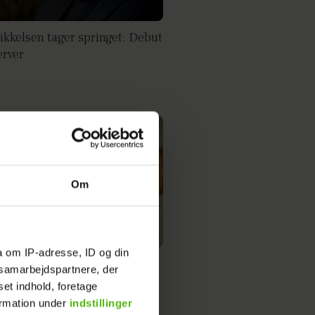
ikkelsen tager springet: Debut
rver
Om
a om IP-adresse, ID og din
ng kærlighed: Her er Anette
s samarbejdspartnere, der
bæks kendte mand
set indhold, foretage
ormation under
indstillinger