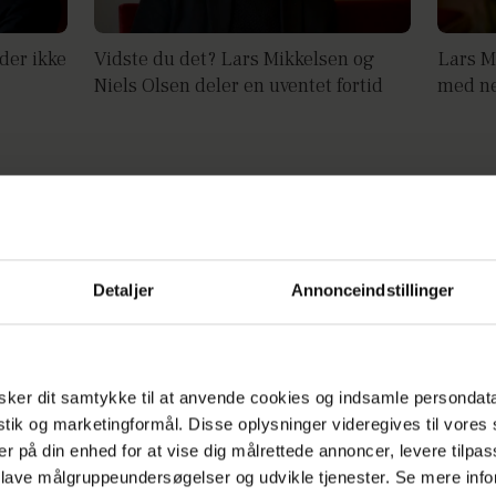
der ikke
Vidste du det? Lars Mikkelsen og
Lars M
Niels Olsen deler en uventet fortid
med ne
Detaljer
Annonceindstillinger
ker dit samtykke til at anvende cookies og indsamle persondat
ekræfter
Afsløring: Lars Mikkelsen skal være
Livsla
istik og marketingformål. Disse oplysninger videregives til vore
med i Cirkusrevyen næste år
Støvel
er på din enhed for at vise dig målrettede annoncer, levere tilpas
 lave målgruppeundersøgelser og udvikle tjenester. Se mere inf