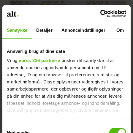
Samtykke
Detaljer
Annonceindstillinger
Om
Ansvarlig brug af dine data
Vi og
vores 236 partnere
ønsker dit samtykke til at
anvende cookies og indsamle persondata om IP-
adresse, ID og din browser til præferencer, statistik og
marketingformål. Disse oplysninger videregives til vores
Line Hoffmeyer markerer
samarbejdspartnere, der opbevarer og tilgår oplysninger
særlig mærkedag med
på din enhed for at vise dig målrettede annoncer, levere
tilpasset indhold, foretage annonce- og indholdsmåling,
vigtigt budskab
lave målgruppeundersøgelser og udvikle tjenester. Se
mere information under
indstillinger
og i vores
persondatapolitik. Du kan altid trække dit samtykke
Samtykkevalg
tilbage eller ændre indstillinger fra vores
Nødvendig