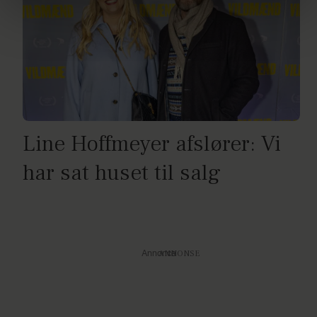
brug af cookies, samarbejdspartnere og behandling af
dine personoplysninger i forbindelse hermed i både
vores
privatlivspolitik
og
cookiepolitik
.
Line Hoffmeyer afslører: Vi
har sat huset til salg
Annonce