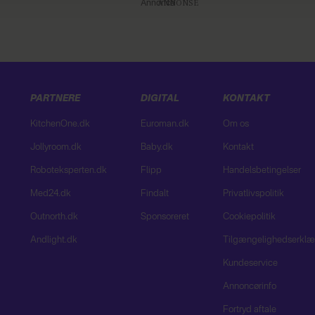
Annonce
PARTNERE
DIGITAL
KONTAKT
KitchenOne.dk
Euroman.dk
Om os
Jollyroom.dk
Baby.dk
Kontakt
Roboteksperten.dk
Flipp
Handelsbetingelser
Med24.dk
Findalt
Privatlivspolitik
Outnorth.dk
Sponsoreret
Cookiepolitik
Andlight.dk
Tilgængelighedserklæ
Kundeservice
Annoncørinfo
Fortryd aftale