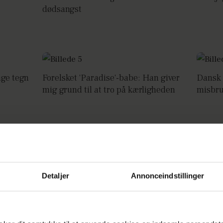
dødsangst
ige tegn
Forelsket 'Paradise'-babe: Han giver
Dansk 
mig grund til at tro på kærligheden
misbr
gst
Kendt sangerinde har lidt af angst
‘Toppe
siden barndommen
det mes
Detaljer
Annonceindstillinger
tid