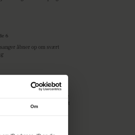
sanger åbner op om svært
ug
n af poppen’-deltager mistede
te af sin familie inden for kort
Om