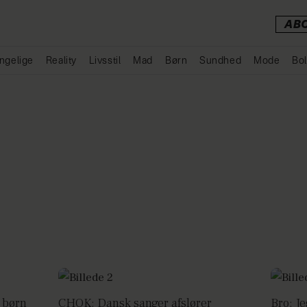
AB
ngelige
Reality
Livsstil
Mad
Børn
Sundhed
Mode
Bol
Annonce
 børn
CHOK: Dansk sanger afslører
Bro: Je