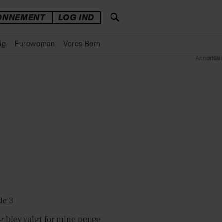
ONNEMENT
LOG IND
ig
Eurowoman
Vores Børn
Annonce
g blev valgt for mine penge