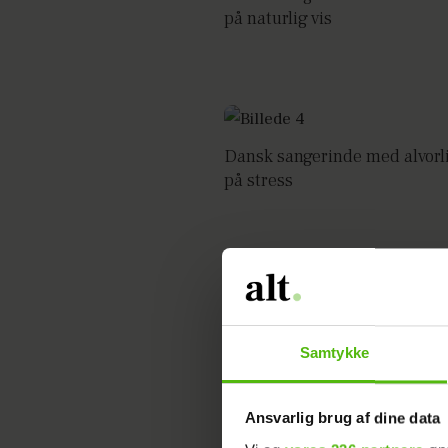
på naturlig vis
Dansk sangerinde med alvorl
på stress
Bro åbner op om stress og an
Samtykke
Ansvarlig brug af dine data