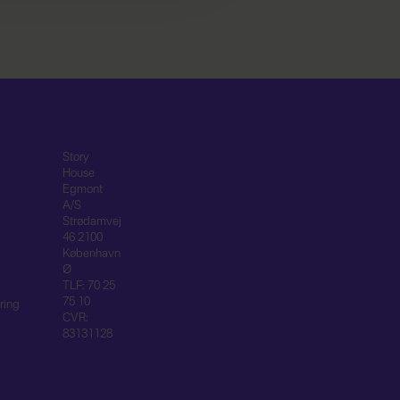
Story
House
Egmont
A/S
Strødamvej
46 2100
København
Ø
TLF: 70 25
75 10
ring
CVR:
83131128